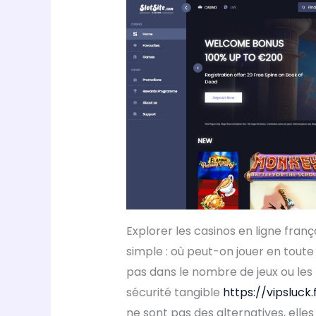
Explorer les casinos en ligne franç
simple : où peut-on jouer en toute
pas dans le nombre de jeux ou les 
sécurité tangible
https://vipsluck.
ne sont pas des alternatives, elles