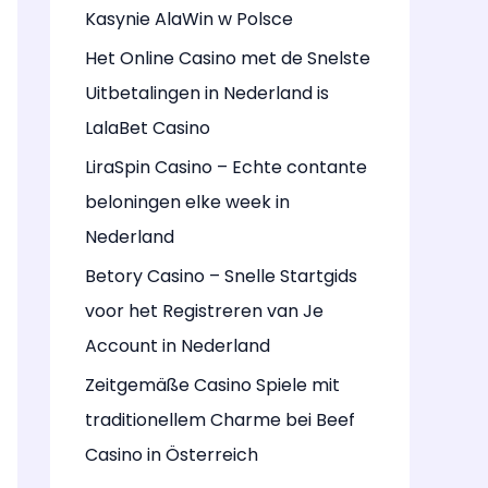
Kasynie AlaWin w Polsce
o
r
Het Online Casino met de Snelste
:
Uitbetalingen in Nederland is
LalaBet Casino
LiraSpin Casino – Echte contante
beloningen elke week in
Nederland
Betory Casino – Snelle Startgids
voor het Registreren van Je
Account in Nederland
Zeitgemäße Casino Spiele mit
traditionellem Charme bei Beef
Casino in Österreich