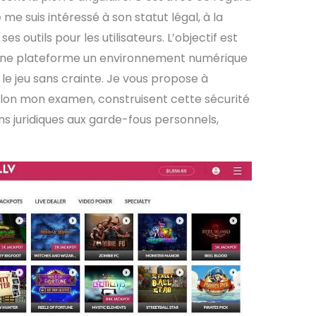
 me suis intéressé à son statut légal, à la
ses outils pour les utilisateurs. L’objectif est
d’une plateforme un environnement numérique
 le jeu sans crainte. Je vous propose à
selon mon examen, construisent cette sécurité
ns juridiques aux garde-fous personnels,