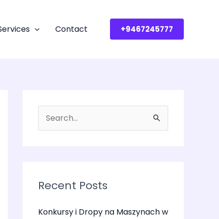
Services
Contact
+9467245777
S
e
a
r
c
Recent Posts
h
Konkursy i Dropy na Maszynach w
f