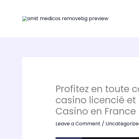
Skip
to
content
Profitez en toute 
casino licencié et
Casino en France
Leave a Comment
/
Uncategorize