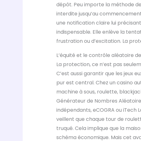
dépôt. Peu importe la méthode de 
interdite jusqu’au commencement 
une notification claire lui précisa
indispensable. Elle enlève la tenta
frustration ou d’excitation. La pro
L’équité et le contrôle aléatoire d
La protection, ce n’est pas seulem
C’est aussi garantir que les jeux e
pur est central. Chez un casino a
machine à sous, roulette, blackjack,
Générateur de Nombres Aléatoire
indépendants, eCOGRA ou iTech Lab
veillent que chaque tour de roulett
truqué. Cela implique que la mais
schéma économique. Mais cet avant