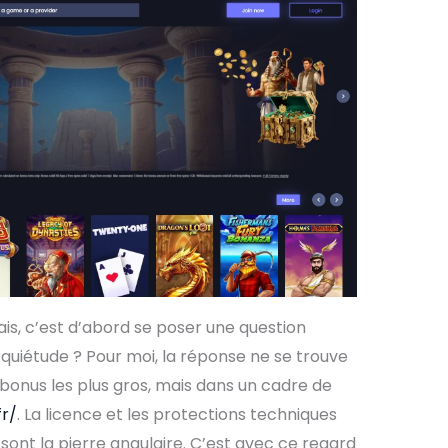
ais, c’est d’abord se poser une question
 quiétude ? Pour moi, la réponse ne se trouve
bonus les plus gros, mais dans un cadre de
fr/
. La licence et les protections techniques
 sont la pierre angulaire. C’est avec ce regard