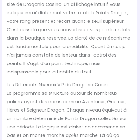
site de Dragonia Casino. Un affichage intuitif vous
indique immédiatement votre total de Points Dragon,
votre rang présent et l’écart avant le seuil supérieur.
C’est aussi là que vous convertissez vos points en lots
dans la boutique réservée. La clarté de ce mécanisme
est fondamentale pour la crédibilité. Quant à moi, je
n’ai jamais constaté de lenteur dans l’octroi des
points. Il s’agit d’un point technique, mais
indispensable pour la fiabilité du tout.
Les Différents Niveaux VIP du Dragonia Casino
Le programme se structure autour de nombreux
paliers, ayant des noms comme Aventurier, Guerrier,
Héros et Seigneur Dragon. Chaque niveau équivaut à
un nombre déterminé de Points Dragon collectés sur
une période. La logique est claire : on commence en
bas et on monte marche après marche. Là où ça