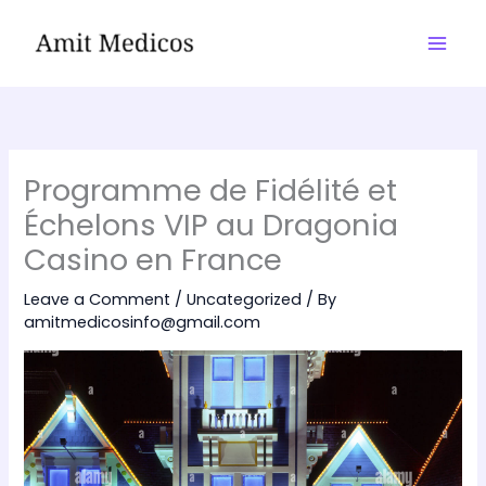
Skip
to
content
Programme de Fidélité et
Échelons VIP au Dragonia
Casino en France
Leave a Comment
/
Uncategorized
/ By
amitmedicosinfo@gmail.com