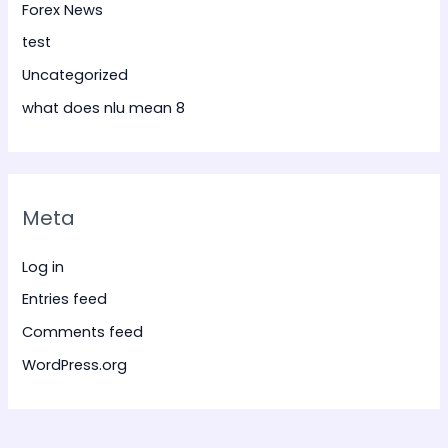
Forex News
test
Uncategorized
what does nlu mean 8
Meta
Log in
Entries feed
Comments feed
WordPress.org