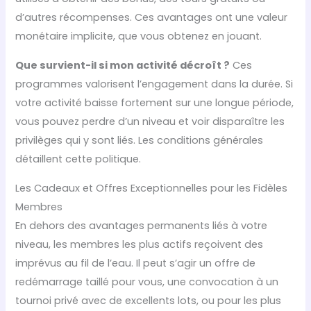
d’autres récompenses. Ces avantages ont une valeur
monétaire implicite, que vous obtenez en jouant.
Que survient-il si mon activité décroît ?
Ces
programmes valorisent l’engagement dans la durée. Si
votre activité baisse fortement sur une longue période,
vous pouvez perdre d’un niveau et voir disparaître les
privilèges qui y sont liés. Les conditions générales
détaillent cette politique.
Les Cadeaux et Offres Exceptionnelles pour les Fidèles
Membres
En dehors des avantages permanents liés à votre
niveau, les membres les plus actifs reçoivent des
imprévus au fil de l’eau. Il peut s’agir un offre de
redémarrage taillé pour vous, une convocation à un
tournoi privé avec de excellents lots, ou pour les plus