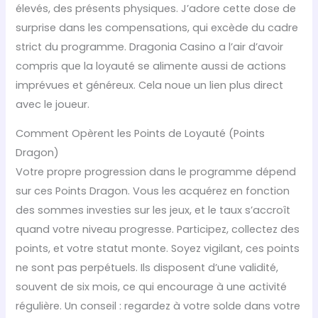
élevés, des présents physiques. J’adore cette dose de
surprise dans les compensations, qui excède du cadre
strict du programme. Dragonia Casino a l’air d’avoir
compris que la loyauté se alimente aussi de actions
imprévues et généreux. Cela noue un lien plus direct
avec le joueur.
Comment Opèrent les Points de Loyauté (Points
Dragon)
Votre propre progression dans le programme dépend
sur ces Points Dragon. Vous les acquérez en fonction
des sommes investies sur les jeux, et le taux s’accroît
quand votre niveau progresse. Participez, collectez des
points, et votre statut monte. Soyez vigilant, ces points
ne sont pas perpétuels. Ils disposent d’une validité,
souvent de six mois, ce qui encourage à une activité
régulière. Un conseil : regardez à votre solde dans votre