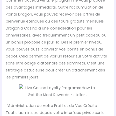
Comme nouveau venu, le programme vous propose
des avantages immédiats. Outre l’accumulation de
Points Dragon, vous pouvez recevoir des offres de
bienvenue étendues ou des tours gratuits mensuels.
Dragonia Casino a une considération pour les
anniversaires, avec fréquemment un petit cadeau ou
un bonus proposé ce jour-là. Dès le premier niveau,
vous pouvez aussi convertir vos points en bonus de
dépôt. Cela permet de voir un retour sur votre activité
sans être obligé d’atteindre des sommets. C’est une
stratégie astucieuse pour créer un attachement dès
les premiers jours.
L’Administration de Votre Profil et de Vos Crédits
Tout s’administre depuis votre interface privée sur le