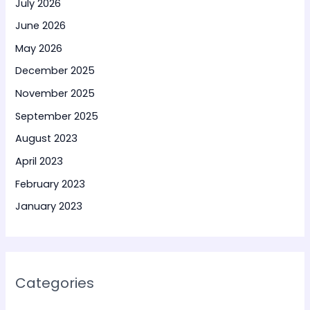
July 2026
June 2026
May 2026
December 2025
November 2025
September 2025
August 2023
April 2023
February 2023
January 2023
Categories