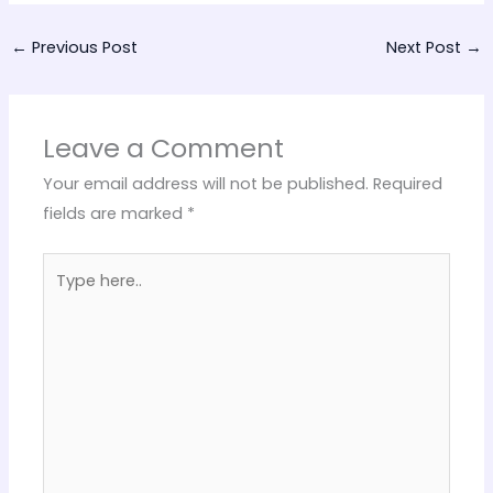
←
Previous Post
Next Post
→
Leave a Comment
Your email address will not be published.
Required
fields are marked
*
Type
here..