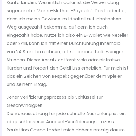
Konto landen. Wesentlich dafür ist die Verwendung
sogenannter “Same-Method-Payouts”. Das bedeutet,
dass ich meine Gewinne im Idealfall auf identischen
Weg ausgezahlt bekomme, auf dem ich auch
eingezahlt habe. Nutze ich also ein E-Wallet wie Neteller
oder Skrill, kann ich mit einer Durchführung innerhalb
von 24 Stunden rechnen, oft sogar innerhalb weniger
Stunden. Dieser Ansatz entfernt viele administrative
Hürden und fördert den Geldfluss erheblich. Für mich ist
das ein Zeichen von Respekt gegenüber dem Spieler
und seinem Erfolg.
Jener Verifizierungsprozess als Schlüssel zur
Geschwindigkeit
Die Voraussetzung für jede schnelle Auszahlung ist ein
abgeschlossener Account-Verifizierungsprozess.
Roulettino Casino fordert mich daher einmalig darum,