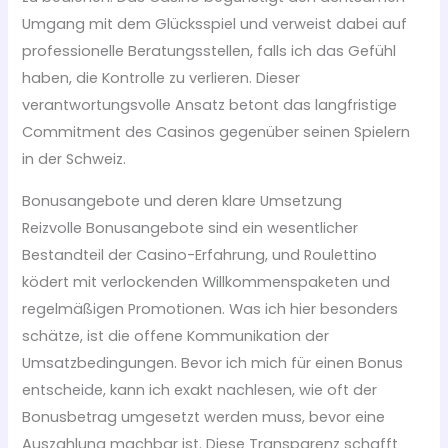
Umgang mit dem Glücksspiel und verweist dabei auf
professionelle Beratungsstellen, falls ich das Gefühl
haben, die Kontrolle zu verlieren. Dieser
verantwortungsvolle Ansatz betont das langfristige
Commitment des Casinos gegenüber seinen Spielern
in der Schweiz.
Bonusangebote und deren klare Umsetzung
Reizvolle Bonusangebote sind ein wesentlicher
Bestandteil der Casino-Erfahrung, und Roulettino
ködert mit verlockenden Willkommenspaketen und
regelmäßigen Promotionen. Was ich hier besonders
schätze, ist die offene Kommunikation der
Umsatzbedingungen. Bevor ich mich für einen Bonus
entscheide, kann ich exakt nachlesen, wie oft der
Bonusbetrag umgesetzt werden muss, bevor eine
Auszahlung machbar ist. Diese Transparenz schafft