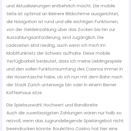
und Aktualisierungen entbehrlich macht. Die mobile
Seite ist optimal an kleinere Bildschirme ausgerichtet,
die Navigation ist rund und alle wichtigen Funktionen,
von der Geldeinzahlung über das Zocken bis hin zur
Auszahlungsanforderung, sind zugänglich. Die
Ladezeiten sind niedrig, auch wenn ich mich im
Mobilfunknetz der Schweiz aufhalte. Diese mobile
Verfügbarkeit bedeutet, dass ich meine Lieblingsspiele
und den vollen Funktionsumfang des Casinos immer in
der Hosentasche habe, ob ich nun mit dem Bahn nach
der Stadt Zürich unterwegs bin oder in einem Berner
Kaffeehaus sitze.
Die Spielauswahl: Hochwert und Bandbreite
Auch die zuverlässigsten Zahlungen wären nur halb so
reizvoll, wenn das zugrundeliegende Spielangebot nicht
beeindrucken könnte. Roulettino Casino hat hier eine