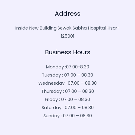
Address
Inside New Building,Sewak Sabha Hospital,Hisar-
125001
Business Hours
Monday :07.00-8.30
Tuesday : 07.00 – 08.30
Wednesday : 07.00 – 08.30
Thursday : 07.00 – 08.30
Friday : 07.00 – 08.30
Saturday : 07.00 – 08.30
Sunday : 07.00 – 08.30