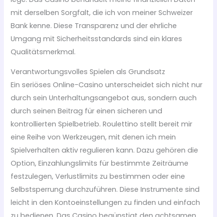
mit derselben Sorgfalt, die ich von meiner Schweizer
Bank kenne. Diese Transparenz und der ehrliche
Umgang mit Sicherheitsstandards sind ein klares
Qualitätsmerkmal.
Verantwortungsvolles Spielen als Grundsatz
Ein seriöses Online-Casino unterscheidet sich nicht nur
durch sein Unterhaltungsangebot aus, sondern auch
durch seinen Beitrag für einen sicheren und
kontrollierten Spielbetrieb. Roulettino stellt bereit mir
eine Reihe von Werkzeugen, mit denen ich mein
Spielverhalten aktiv regulieren kann. Dazu gehören die
Option, Einzahlungslimits für bestimmte Zeiträume
festzulegen, Verlustlimits zu bestimmen oder eine
Selbstsperrung durchzuführen. Diese Instrumente sind
leicht in den Kontoeinstellungen zu finden und einfach
zu bedienen. Das Casino begünstigt den achtsamen