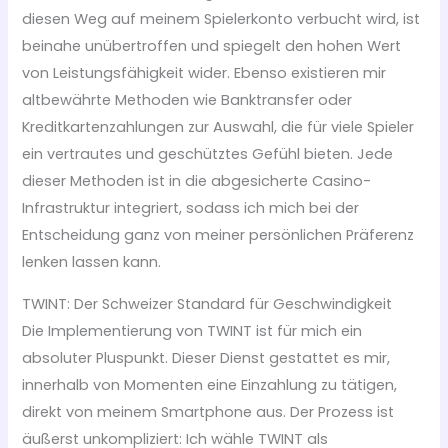
diesen Weg auf meinem Spielerkonto verbucht wird, ist
beinahe unübertroffen und spiegelt den hohen Wert
von Leistungsfähigkeit wider. Ebenso existieren mir
altbewährte Methoden wie Banktransfer oder
Kreditkartenzahlungen zur Auswahl, die für viele Spieler
ein vertrautes und geschütztes Gefühl bieten. Jede
dieser Methoden ist in die abgesicherte Casino-
Infrastruktur integriert, sodass ich mich bei der
Entscheidung ganz von meiner persönlichen Präferenz
lenken lassen kann.
TWINT: Der Schweizer Standard für Geschwindigkeit
Die Implementierung von TWINT ist für mich ein
absoluter Pluspunkt. Dieser Dienst gestattet es mir,
innerhalb von Momenten eine Einzahlung zu tätigen,
direkt von meinem Smartphone aus. Der Prozess ist
äußerst unkompliziert: Ich wähle TWINT als