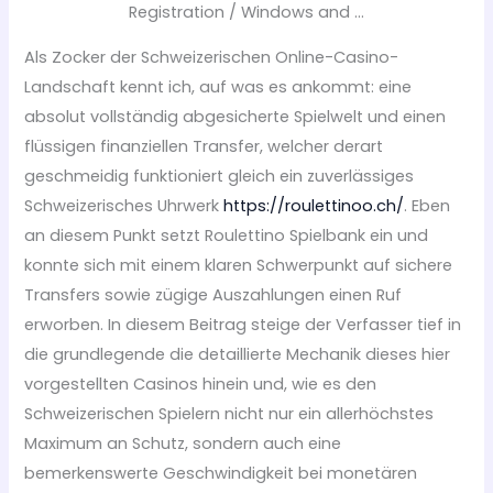
Als Zocker der Schweizerischen Online-Casino-
Landschaft kennt ich, auf was es ankommt: eine
absolut vollständig abgesicherte Spielwelt und einen
flüssigen finanziellen Transfer, welcher derart
geschmeidig funktioniert gleich ein zuverlässiges
Schweizerisches Uhrwerk
https://roulettinoo.ch/
. Eben
an diesem Punkt setzt Roulettino Spielbank ein und
konnte sich mit einem klaren Schwerpunkt auf sichere
Transfers sowie zügige Auszahlungen einen Ruf
erworben. In diesem Beitrag steige der Verfasser tief in
die grundlegende die detaillierte Mechanik dieses hier
vorgestellten Casinos hinein und, wie es den
Schweizerischen Spielern nicht nur ein allerhöchstes
Maximum an Schutz, sondern auch eine
bemerkenswerte Geschwindigkeit bei monetären