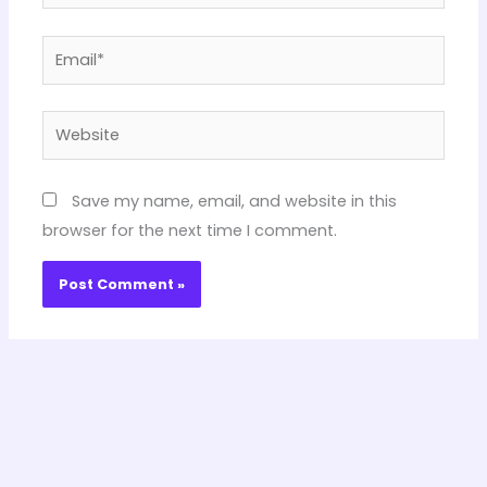
Email*
Website
Save my name, email, and website in this
browser for the next time I comment.