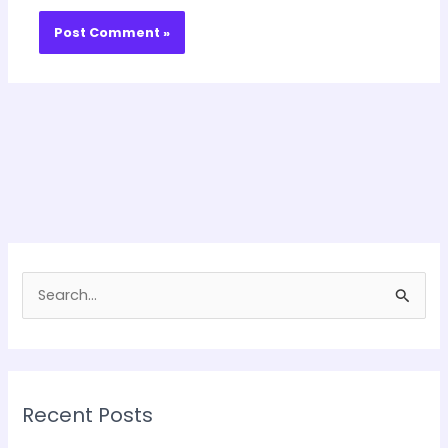
S
e
a
r
Recent Posts
c
h