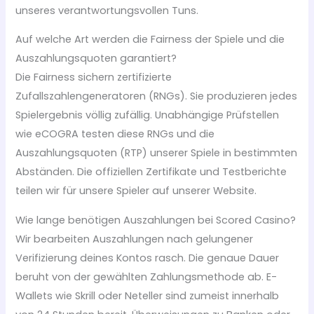
unseres verantwortungsvollen Tuns.
Auf welche Art werden die Fairness der Spiele und die
Auszahlungsquoten garantiert?
Die Fairness sichern zertifizierte
Zufallszahlengeneratoren (RNGs). Sie produzieren jedes
Spielergebnis völlig zufällig. Unabhängige Prüfstellen
wie eCOGRA testen diese RNGs und die
Auszahlungsquoten (RTP) unserer Spiele in bestimmten
Abständen. Die offiziellen Zertifikate und Testberichte
teilen wir für unsere Spieler auf unserer Website.
Wie lange benötigen Auszahlungen bei Scored Casino?
Wir bearbeiten Auszahlungen nach gelungener
Verifizierung deines Kontos rasch. Die genaue Dauer
beruht von der gewählten Zahlungsmethode ab. E-
Wallets wie Skrill oder Neteller sind zumeist innerhalb