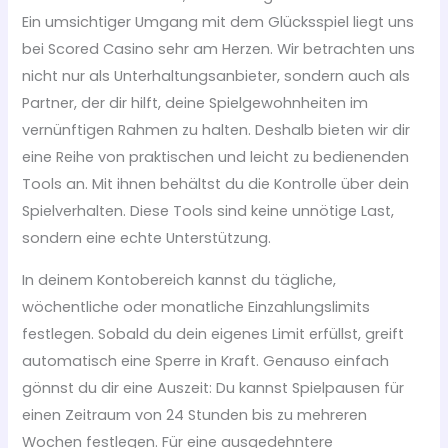
Ein umsichtiger Umgang mit dem Glücksspiel liegt uns
bei Scored Casino sehr am Herzen. Wir betrachten uns
nicht nur als Unterhaltungsanbieter, sondern auch als
Partner, der dir hilft, deine Spielgewohnheiten im
vernünftigen Rahmen zu halten. Deshalb bieten wir dir
eine Reihe von praktischen und leicht zu bedienenden
Tools an. Mit ihnen behältst du die Kontrolle über dein
Spielverhalten. Diese Tools sind keine unnötige Last,
sondern eine echte Unterstützung.
In deinem Kontobereich kannst du tägliche,
wöchentliche oder monatliche Einzahlungslimits
festlegen. Sobald du dein eigenes Limit erfüllst, greift
automatisch eine Sperre in Kraft. Genauso einfach
gönnst du dir eine Auszeit: Du kannst Spielpausen für
einen Zeitraum von 24 Stunden bis zu mehreren
Wochen festlegen. Für eine ausgedehntere