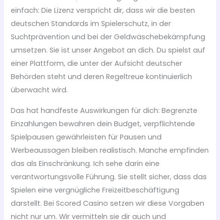
einfach: Die Lizenz verspricht dir, dass wir die besten
deutschen Standards im Spielerschutz, in der
Suchtprävention und bei der Geldwäschebekämpfung
umsetzen. Sie ist unser Angebot an dich. Du spielst auf
einer Plattform, die unter der Aufsicht deutscher
Behörden steht und deren Regeltreue kontinuierlich
überwacht wird.
Das hat handfeste Auswirkungen für dich: Begrenzte
Einzahlungen bewahren dein Budget, verpflichtende
Spielpausen gewährleisten für Pausen und
Werbeaussagen bleiben realistisch. Manche empfinden
das als Einschränkung. Ich sehe darin eine
verantwortungsvolle Führung. Sie stellt sicher, dass das
Spielen eine vergnügliche Freizeitbeschäftigung
darstellt. Bei Scored Casino setzen wir diese Vorgaben
nicht nur um. Wir vermitteln sie dir auch und