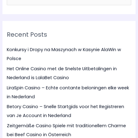
e
a
r
Recent Posts
c
h
Konkursy i Dropy na Maszynach w Kasynie AlaWin w
f
Polsce
o
Het Online Casino met de Snelste Uitbetalingen in
r
Nederland is LalaBet Casino
:
LiraSpin Casino – Echte contante beloningen elke week
in Nederland
Betory Casino – Snelle Startgids voor het Registreren
van Je Account in Nederland
Zeitgemäße Casino Spiele mit traditionellem Charme
bei Beef Casino in Österreich