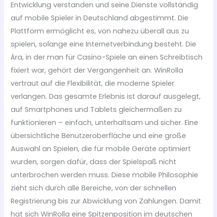
Entwicklung verstanden und seine Dienste vollständig
auf mobile Spieler in Deutschland abgestimmt. Die
Plattform ermöglicht es, von nahezu überall aus zu
spielen, solange eine Internetverbindung besteht. Die
Ära, in der man für Casino-Spiele an einen Schreibtisch
fixiert war, gehört der Vergangenheit an. WinRolla
vertraut auf die Flexibilität, die moderne Spieler
verlangen. Das gesamte Erlebnis ist darauf ausgelegt,
auf Smartphones und Tablets gleichermaßen zu
funktionieren – einfach, unterhaltsam und sicher. Eine
übersichtliche Benutzeroberfläche und eine große
Auswahl an Spielen, die für mobile Geräte optimiert
wurden, sorgen dafür, dass der Spielspaß nicht
unterbrochen werden muss. Diese mobile Philosophie
zieht sich durch alle Bereiche, von der schnellen
Registrierung bis zur Abwicklung von Zahlungen. Damit
hat sich WinRolla eine Spitzenposition im deutschen