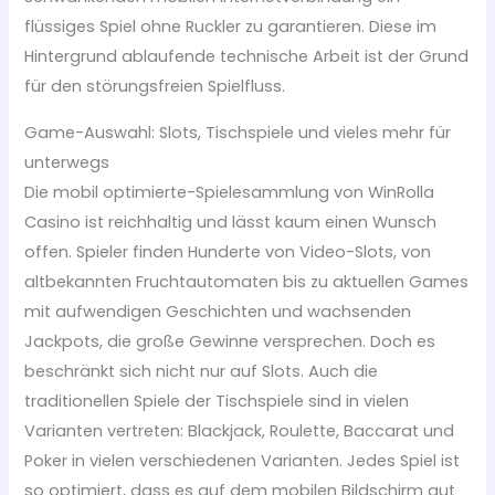
flüssiges Spiel ohne Ruckler zu garantieren. Diese im
Hintergrund ablaufende technische Arbeit ist der Grund
für den störungsfreien Spielfluss.
Game-Auswahl: Slots, Tischspiele und vieles mehr für
unterwegs
Die mobil optimierte-Spielesammlung von WinRolla
Casino ist reichhaltig und lässt kaum einen Wunsch
offen. Spieler finden Hunderte von Video-Slots, von
altbekannten Fruchtautomaten bis zu aktuellen Games
mit aufwendigen Geschichten und wachsenden
Jackpots, die große Gewinne versprechen. Doch es
beschränkt sich nicht nur auf Slots. Auch die
traditionellen Spiele der Tischspiele sind in vielen
Varianten vertreten: Blackjack, Roulette, Baccarat und
Poker in vielen verschiedenen Varianten. Jedes Spiel ist
so optimiert, dass es auf dem mobilen Bildschirm gut