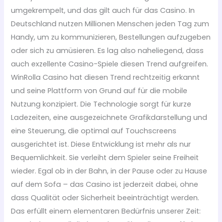
umgekrempelt, und das gilt auch für das Casino. In
Deutschland nutzen Millionen Menschen jeden Tag zum
Handy, um zu kommunizieren, Bestellungen aufzugeben
oder sich zu amüsieren. Es lag also naheliegend, dass
auch exzellente Casino-Spiele diesen Trend aufgreifen.
WinRolla Casino hat diesen Trend rechtzeitig erkannt
und seine Plattform von Grund auf für die mobile
Nutzung konzipiert. Die Technologie sorgt für kurze
Ladezeiten, eine ausgezeichnete Grafikdarstellung und
eine Steuerung, die optimal auf Touchscreens
ausgerichtet ist. Diese Entwicklung ist mehr als nur
Bequemlichkeit. Sie verleiht dem Spieler seine Freiheit
wieder. Egal ob in der Bahn, in der Pause oder zu Hause
auf dem Sofa – das Casino ist jederzeit dabei, ohne
dass Qualität oder Sicherheit beeinträchtigt werden.
Das erfüllt einem elementaren Bedürfnis unserer Zeit: