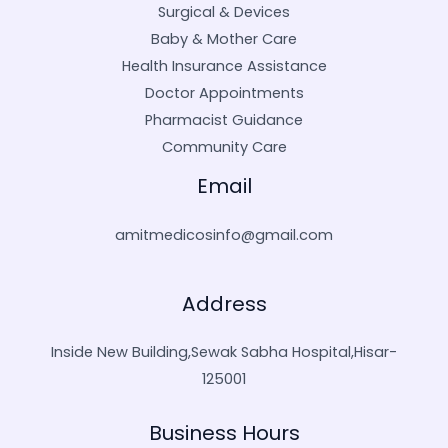
Surgical & Devices
Baby & Mother Care
Health Insurance Assistance
Doctor Appointments
Pharmacist Guidance
Community Care
Email
amitmedicosinfo@gmail.com
Address
Inside New Building,Sewak Sabha Hospital,Hisar-
125001
Business Hours