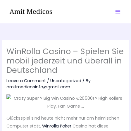
Skip
to
content
WinRolla Casino – Spielen Sie
mobil jederzeit und überall in
Deutschland
Leave a Comment
/
Uncategorized
/ By
amitmedicosinfo@gmail.com
Glücksspiel sind heute nicht mehr nur am heimischen
Computer statt.
Winrolla Poker
Casino hat diese