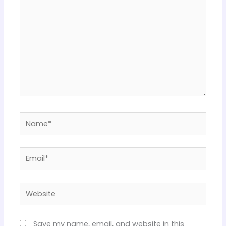
Name*
Email*
Website
Save my name, email, and website in this