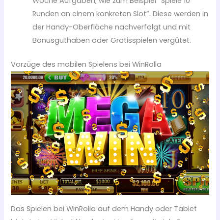
Woche Aufgaben, wie zum Beispiel “Spiele 10
Runden an einem konkreten Slot”. Diese werden in
der Handy-Oberfläche nachverfolgt und mit
Bonusguthaben oder Gratisspielen vergütet.
Vorzüge des mobilen Spielens bei WinRolla
Das Spielen bei WinRolla auf dem Handy oder Tablet