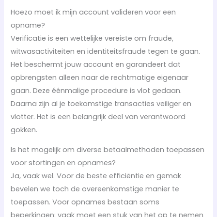
Hoezo moet ik mijn account valideren voor een
opname?
Verificatie is een wettelijke vereiste om fraude,
witwasactiviteiten en identiteitsfraude tegen te gaan.
Het beschermt jouw account en garandeert dat
opbrengsten alleen naar de rechtmatige eigenaar
gaan. Deze éénmalige procedure is vlot gedaan.
Daarna zijn al je toekomstige transacties veiliger en
vlotter. Het is een belangrijk deel van verantwoord
gokken.
Is het mogelijk om diverse betaalmethoden toepassen
voor stortingen en opnames?
Ja, vaak wel. Voor de beste efficiëntie en gemak
bevelen we toch de overeenkomstige manier te
toepassen. Voor opnames bestaan soms
beperkingen; vaak moet een stuk van het op te nemen