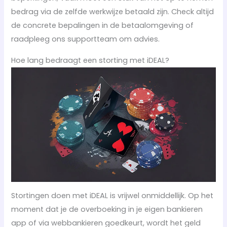
bedrag via de zelfde werkwijze betaald zijn. Check altijd
de concrete bepalingen in de betaalomgeving of
raadpleeg ons supportteam om advies.
Hoe lang bedraagt een storting met iDEAL?
Stortingen doen met iDEAL is vrijwel onmiddellijk. Op het
moment dat je de overboeking in je eigen bankieren
app of via webbankieren goedkeurt, wordt het geld