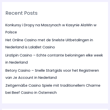
r
Recent Posts
c
h
Konkursy i Dropy na Maszynach w Kasynie AlaWin w
f
Polsce
o
Het Online Casino met de Snelste Uitbetalingen in
r
Nederland is LalaBet Casino
:
LiraSpin Casino – Echte contante beloningen elke week
in Nederland
Betory Casino – Snelle Startgids voor het Registreren
van Je Account in Nederland
Zeitgemäße Casino Spiele mit traditionellem Charme
bei Beef Casino in Österreich