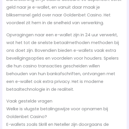
geld naar je e-wallet, en vanuit daar maak je
bliksemsnel geld over naar Goldenbet Casino. Het
voordeel zit hem in de snelheid van verwerking.
Opvragingen naar een e-wallet zijn in 24 uur verwerkt,
wat het tot de snelste betaalmethoden methoden bij
ons doet zijn. Bovendien bieden e-wallets vaak extra
beveiligingsopties en voordelen voor houders. Spelers
die hun casino transacties gescheiden willen
behouden van hun bankafschriften, ontvangen met
een e-wallet ook extra privacy. Het is moderne
betaaltechnologie in de realiteit.
Vaak gestelde vragen
Welke is vlugste betalingswijze voor opnamen bij
Goldenbet Casino?
E-wallets zoals Skrill en Neteller zijn doorgaans de