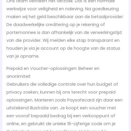
Ons team verifieert het verzoek. Dat is een normale
werkwijze voor veiligheid en naleving. Na goedkeuring
maken wij het geld beschikbaar aan de betaalprovider.
De daadwerkelijke creditering op je rekening of
portemonnee is dan afhankelijk van de verwerkingstijd
van die provider. Wij melden elke stap transparant en
houden je via je account op de hoogte van de status
van je opname.
Prepaid en Voucher-oplossingen: Beheer en
anonimiteit
Gebruikers die volledige controle over hun budget of
privacy zoeken, kunnen bij ons terecht voor prepaid
oplossingen. Manieren zoals Paysafecard zijn daar een
uitstekend illustratie van. Je koopt een voucher met
een vooraf bepaald bedrag bij een verkooppunt of
online, en gebruikt de unieke 16-cijferige code om je