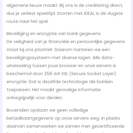
algemene keuze maakt. Bij ons is de creditering direct,
dus je verliest speeltijd. Storten met iDEAL is de vlugste
route naar het spel.
Beveiliging en encryptie van bank gegevens
De veiligheid van je financiële en persoonlijke gegevens
staat bij ons prioriteit. Daarom hanteren we een
beveiligingssysteem met diverse lagen. Alle data-
uitwisseling tussen jouw browser en onze servers is
beschermd door 256-bit SSL (Secure Socket Layer)
encryptie. Dat is dezelfde technologie die banken
toepassen. Het maakt gevoelige informatie
onbegrijpelijk voor derden.
Bovendien opslaan we geen volledige
betaalkaartgegevens op onze servers weg. In plaats
daarvan samenwerken we samen met gecertificeerde