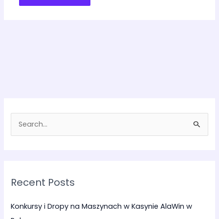
S
e
a
r
Recent Posts
c
h
Konkursy i Dropy na Maszynach w Kasynie AlaWin w
f