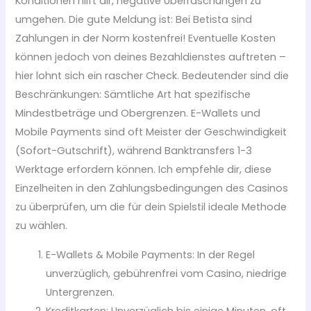
Konditionen hilft dir, negative Überraschungen zu
umgehen. Die gute Meldung ist: Bei Betista sind
Zahlungen in der Norm kostenfrei! Eventuelle Kosten
können jedoch von deines Bezahldienstes auftreten –
hier lohnt sich ein rascher Check. Bedeutender sind die
Beschränkungen: Sämtliche Art hat spezifische
Mindestbeträge und Obergrenzen. E-Wallets und
Mobile Payments sind oft Meister der Geschwindigkeit
(Sofort-Gutschrift), während Banktransfers 1-3
Werktage erfordern können. Ich empfehle dir, diese
Einzelheiten in den Zahlungsbedingungen des Casinos
zu überprüfen, um die für dein Spielstil ideale Methode
zu wählen.
E-Wallets & Mobile Payments: In der Regel
unverzüglich, gebührenfrei vom Casino, niedrige
Untergrenzen.
Kreditkarten: Unverzüglich bis einige Minuten, oft