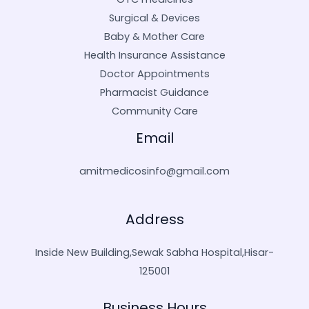
Surgical & Devices
Baby & Mother Care
Health Insurance Assistance
Doctor Appointments
Pharmacist Guidance
Community Care
Email
amitmedicosinfo@gmail.com
Address
Inside New Building,Sewak Sabha Hospital,Hisar-
125001
Business Hours