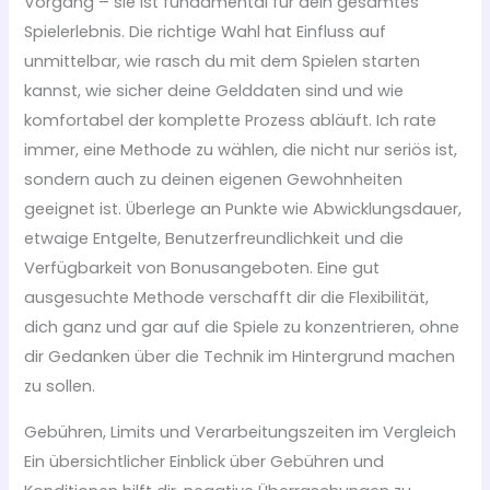
Vorgang – sie ist fundamental für dein gesamtes
Spielerlebnis. Die richtige Wahl hat Einfluss auf
unmittelbar, wie rasch du mit dem Spielen starten
kannst, wie sicher deine Gelddaten sind und wie
komfortabel der komplette Prozess abläuft. Ich rate
immer, eine Methode zu wählen, die nicht nur seriös ist,
sondern auch zu deinen eigenen Gewohnheiten
geeignet ist. Überlege an Punkte wie Abwicklungsdauer,
etwaige Entgelte, Benutzerfreundlichkeit und die
Verfügbarkeit von Bonusangeboten. Eine gut
ausgesuchte Methode verschafft dir die Flexibilität,
dich ganz und gar auf die Spiele zu konzentrieren, ohne
dir Gedanken über die Technik im Hintergrund machen
zu sollen.
Gebühren, Limits und Verarbeitungszeiten im Vergleich
Ein übersichtlicher Einblick über Gebühren und