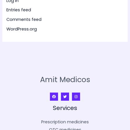
Log in
Entries feed
Comments feed
WordPress.org
Amit Medicos
Services
Prescription medicines
OTC medicines