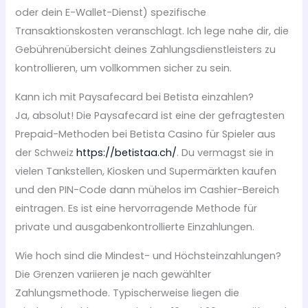
oder dein E-Wallet-Dienst) spezifische
Transaktionskosten veranschlagt. Ich lege nahe dir, die
Gebührenübersicht deines Zahlungsdienstleisters zu
kontrollieren, um vollkommen sicher zu sein.
Kann ich mit Paysafecard bei Betista einzahlen?
Ja, absolut! Die Paysafecard ist eine der gefragtesten
Prepaid-Methoden bei Betista Casino für Spieler aus
der Schweiz
https://betistaa.ch/
. Du vermagst sie in
vielen Tankstellen, Kiosken und Supermärkten kaufen
und den PIN-Code dann mühelos im Cashier-Bereich
eintragen. Es ist eine hervorragende Methode für
private und ausgabenkontrollierte Einzahlungen.
Wie hoch sind die Mindest- und Höchsteinzahlungen?
Die Grenzen variieren je nach gewählter
Zahlungsmethode. Typischerweise liegen die