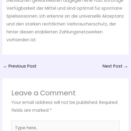
Debitkarten gewährleisten dagegen eine fast sofortige
Verfügbarkeit der Mittel und sind optimal für spontane
Spielsessionen. Ich erkenne an die universelle Akzeptanz
und den starken rechtlichen Verbraucherschutz, der
hinter diesen etablierten Zahlungsnetzwerken
vorhanden ist.
←
Previous Post
Next Post
→
Leave a Comment
Your email address will not be published.
Required
fields are marked
*
Type