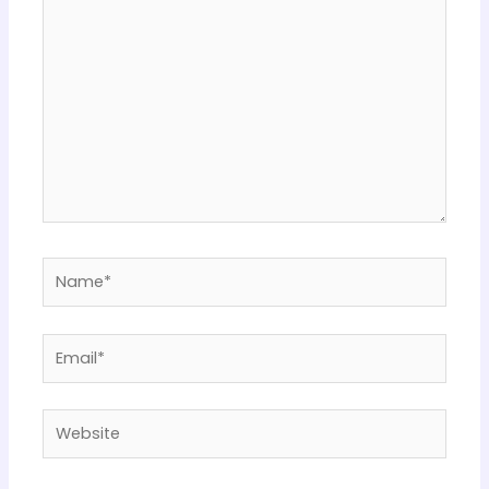
here..
Name*
Email*
Website