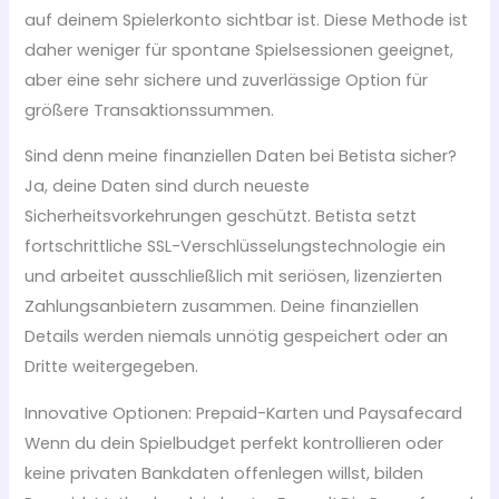
auf deinem Spielerkonto sichtbar ist. Diese Methode ist
daher weniger für spontane Spielsessionen geeignet,
aber eine sehr sichere und zuverlässige Option für
größere Transaktionssummen.
Sind denn meine finanziellen Daten bei Betista sicher?
Ja, deine Daten sind durch neueste
Sicherheitsvorkehrungen geschützt. Betista setzt
fortschrittliche SSL-Verschlüsselungstechnologie ein
und arbeitet ausschließlich mit seriösen, lizenzierten
Zahlungsanbietern zusammen. Deine finanziellen
Details werden niemals unnötig gespeichert oder an
Dritte weitergegeben.
Innovative Optionen: Prepaid-Karten und Paysafecard
Wenn du dein Spielbudget perfekt kontrollieren oder
keine privaten Bankdaten offenlegen willst, bilden