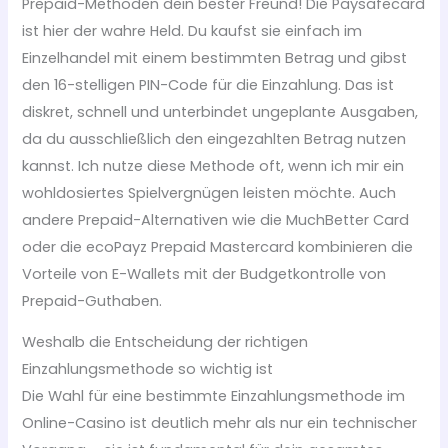
Prepaid-Methoden dein bester Freund! Die Paysafecard
ist hier der wahre Held. Du kaufst sie einfach im
Einzelhandel mit einem bestimmten Betrag und gibst
den 16-stelligen PIN-Code für die Einzahlung. Das ist
diskret, schnell und unterbindet ungeplante Ausgaben,
da du ausschließlich den eingezahlten Betrag nutzen
kannst. Ich nutze diese Methode oft, wenn ich mir ein
wohldosiertes Spielvergnügen leisten möchte. Auch
andere Prepaid-Alternativen wie die MuchBetter Card
oder die ecoPayz Prepaid Mastercard kombinieren die
Vorteile von E-Wallets mit der Budgetkontrolle von
Prepaid-Guthaben.
Weshalb die Entscheidung der richtigen
Einzahlungsmethode so wichtig ist
Die Wahl für eine bestimmte Einzahlungsmethode im
Online-Casino ist deutlich mehr als nur ein technischer