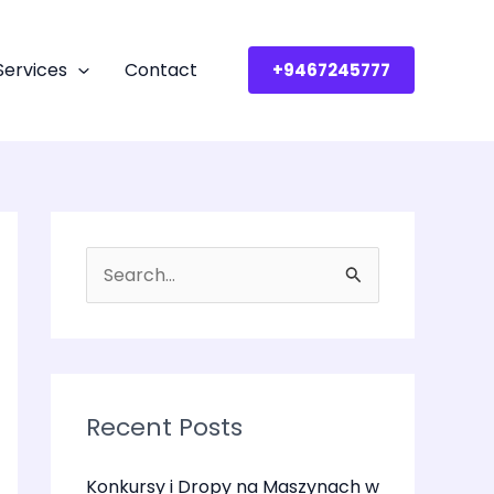
Services
Contact
+9467245777
S
e
a
r
c
Recent Posts
h
Konkursy i Dropy na Maszynach w
f