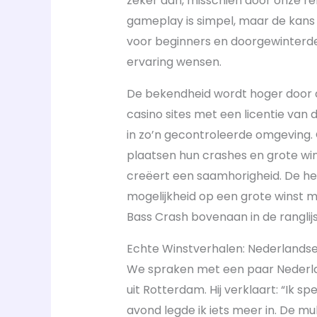
zeker aan, misschien door onze rel
gameplay is simpel, maar de kans 
voor beginners en doorgewinterde 
ervaring wensen.
De bekendheid wordt hoger door 
casino sites met een licentie van 
in zo’n gecontroleerde omgeving.
plaatsen hun crashes en grote wi
creëert een saamhorigheid. De he
mogelijkheid op een grote winst m
Bass Crash bovenaan in de ranglijst
Echte Winstverhalen: Nederlandse
We spraken met een paar Nederla
uit Rotterdam. Hij verklaart: “Ik 
avond legde ik iets meer in. De mu