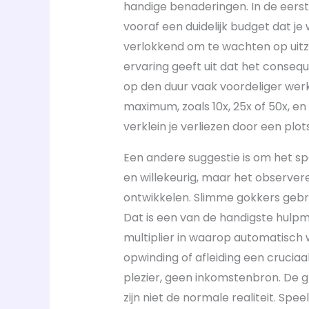
handige benaderingen. In de eerst
vooraf een duidelijk budget dat je 
verlokkend om te wachten op uitz
ervaring geeft uit dat het conse
op den duur vaak voordeliger werk
maximum, zoals 10x, 25x of 50x, e
verklein je verliezen door een plot
Een andere suggestie is om het spel
en willekeurig, maar het observe
ontwikkelen. Slimme gokkers gebru
Dat is een van de handigste hulpmi
multiplier in waarop automatisch 
opwinding of afleiding een cruciaal 
plezier, geen inkomstenbron. De g
zijn niet de normale realiteit. Spee