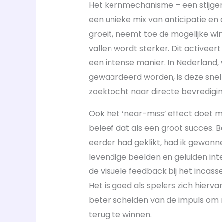
Het kernmechanisme – een stijgen
een unieke mix van anticipatie en a
groeit, neemt toe de mogelijke wi
vallen wordt sterker. Dit activee
een intense manier. In Nederland, 
gewaardeerd worden, is deze snell
zoektocht naar directe bevredigin
Ook het ‘near-miss’ effect doet me
beleef dat als een groot succes. Ben
eerder had geklikt, had ik gewonn
levendige beelden en geluiden inte
de visuele feedback bij het incass
Het is goed als spelers zich hiervan
beter scheiden van de impuls om n
terug te winnen.