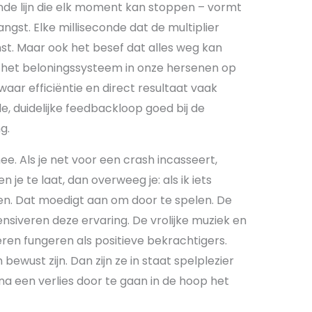
de lijn die elk moment kan stoppen – vormt
ngst. Elke milliseconde dat de multiplier
nst. Maar ook het besef dat alles weg kan
rt het beloningssysteem in onze hersenen op
waar efficiëntie en direct resultaat vaak
e, duidelijke feedbackloop goed bij de
g.
e. Als je net voor een crash incasseert,
 je te laat, dan overweeg je: als ik iets
en. Dat moedigt aan om door te spelen. De
nsiveren deze ervaring. De vrolijke muziek en
eren fungeren als positieve bekrachtigers.
 bewust zijn. Dan zijn ze in staat spelplezier
a een verlies door te gaan in de hoop het