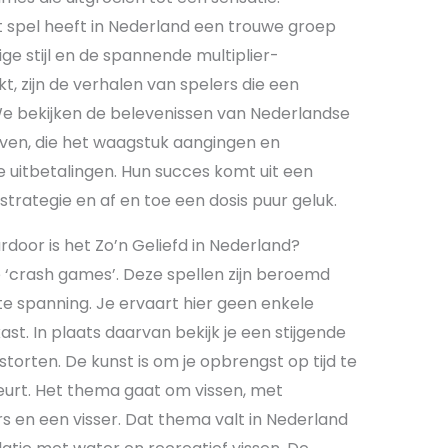
Het spel heeft in Nederland een trouwe groep
ge stijl en de spannende multiplier-
 zijn de verhalen van spelers die een
We bekijken de belevenissen van Nederlandse
ven, die het waagstuk aangingen en
uitbetalingen. Hun succes komt uit een
trategie en af en toe een dosis puur geluk.
door is het Zo’n Geliefd in Nederland?
e ‘crash games’. Deze spellen zijn beroemd
 spanning. Je ervaart hier geen enkele
ast. In plaats daarvan bekijk je een stijgende
storten. De kunst is om je opbrengst op tijd te
eurt. Het thema gaat om vissen, met
en een visser. Dat thema valt in Nederland