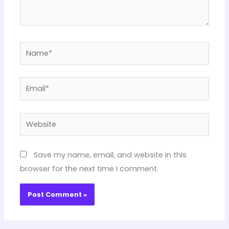
Name*
Email*
Website
Save my name, email, and website in this
browser for the next time I comment.