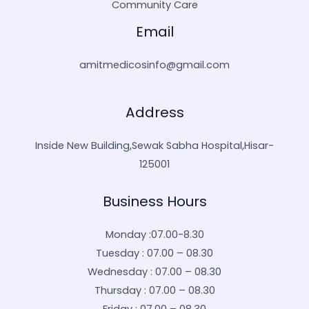
Community Care
Email
amitmedicosinfo@gmail.com
Address
Inside New Building,Sewak Sabha Hospital,Hisar-
125001
Business Hours
Monday :07.00-8.30
Tuesday : 07.00 – 08.30
Wednesday : 07.00 – 08.30
Thursday : 07.00 – 08.30