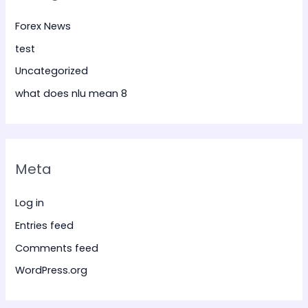
Forex News
test
Uncategorized
what does nlu mean 8
Meta
Log in
Entries feed
Comments feed
WordPress.org