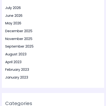
July 2026
June 2026
May 2026
December 2025
November 2025
September 2025
August 2023
April 2023
February 2023
January 2023
Categories