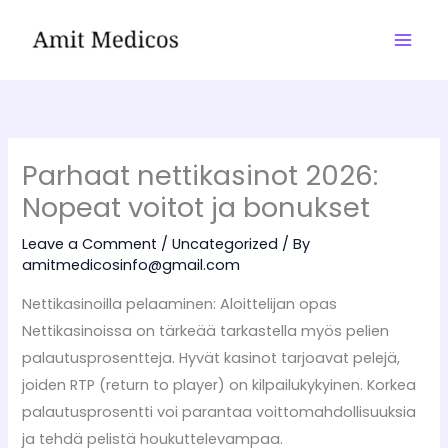
Skip
to
content
Parhaat nettikasinot 2026:
Nopeat voitot ja bonukset
Leave a Comment
/
Uncategorized
/ By
amitmedicosinfo@gmail.com
Nettikasinoilla pelaaminen: Aloittelijan opas
Nettikasinoissa on tärkeää tarkastella myös pelien
palautusprosentteja. Hyvät kasinot tarjoavat pelejä,
joiden RTP (return to player) on kilpailukykyinen. Korkea
palautusprosentti voi parantaa voittomahdollisuuksia
ja tehdä pelistä houkuttelevampaa.