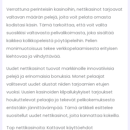
Verrattuna perinteisiin kasinoihin, nettikasinot tarjoavat
valtavan määrän pelejä, joita voit pelata omasta
kodistasi käsin. Tämä tarkoittaa, että voit valita
suosikkisi valtavasta pelivalikoimasta, joka sisältää
kaikkea kolikkopeleistä pöytäpeleihin. Pelien
monimuotoisuus tekee verkkopelaamisesta erityisen
kiehtovaa ja viihdyttävää.
Uudet nettikasinot tuovat markkinoille innovatiivisia
pelejä ja erinomaisia bonuksia. Monet pelaajat
valitsevat uudet alustat niiden tarjoamien etujen
vuoksi. Uusien kasinoiden kilpailukykyiset tarjoukset
houkuttelevat pelaajia ja tekevät pelikokemuksesta
entistäkin jännittävämpää. Tämä artikkeli esittelee
suositellut uudet nettikasinot, joita kannattaa kokeilla.
Top nettikasinoita: Kattavat käyttöehdot