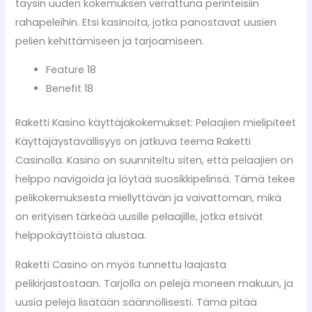
täysin uuden kokemuksen verrattuna perinteisiin
rahapeleihin. Etsi kasinoita, jotka panostavat uusien
pelien kehittämiseen ja tarjoamiseen.
Feature 18
Benefit 18
Raketti Kasino käyttäjäkokemukset: Pelaajien mielipiteet
Käyttäjäystävällisyys on jatkuva teema Raketti
Casinolla. Kasino on suunniteltu siten, että pelaajien on
helppo navigoida ja löytää suosikkipelinsä. Tämä tekee
pelikokemuksesta miellyttävän ja vaivattoman, mikä
on erityisen tärkeää uusille pelaajille, jotka etsivät
helppokäyttöistä alustaa.
Raketti Casino on myös tunnettu laajasta
pelikirjastostaan. Tarjolla on pelejä moneen makuun, ja
uusia pelejä lisätään säännöllisesti. Tämä pitää