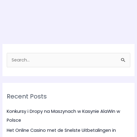
S
e
a
r
Recent Posts
c
h
Konkursy i Dropy na Maszynach w Kasynie AlaWin w
f
Polsce
o
Het Online Casino met de Snelste Uitbetalingen in
r