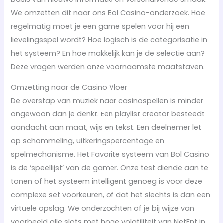
We omzetten dit naar ons Bol Casino-onderzoek. Hoe
regelmatig moet je een game spelen voor hij een
lievelingsspel wordt? Hoe logisch is de categorisatie in
het systeem? En hoe makkelijk kan je de selectie aan?
Deze vragen werden onze voornaamste maatstaven.
Omzetting naar de Casino Vloer
De overstap van muziek naar casinospellen is minder
ongewoon dan je denkt. Een playlist creator besteedt
aandacht aan maat, wijs en tekst. Een deelnemer let
op schommeling, uitkeringspercentage en
spelmechanisme. Het Favorite systeem van Bol Casino
is de ‘speellijst’ van de gamer. Onze test diende aan te
tonen of het systeem intelligent genoeg is voor deze
complexe set voorkeuren, of dat het slechts is dan een
virtuele opslag. We onderzochten of je bij wijze van
voorbeeld alle slots met hoge volatiliteit van NetEnt in