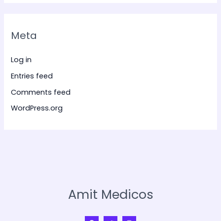
Meta
Log in
Entries feed
Comments feed
WordPress.org
Amit Medicos