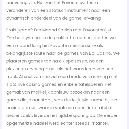
aanvulling zijn. Het zou het Favorite systeem
veranderen van een statisch instrument naar een
dynamisch onderdeel van de game-ervaring.
Praktijkproef: Een Maand Spelen met Favorietenlijst
Om het systeem in de praktijk te toetsen, pasten we
een maand lang het Favorite mechanisme als
belangrijkste route naar de games van Bol Casino. We
plaatsten games toe na elk spelsessie, na een
plezierige ervaring – net als het waarderen van een
track. Al snel vormde zich een brede verzameling met
slots, live casino games en enkele tafelspellen. Het
gemak van makkelijk opnieuw bezoeken naar een
game die je aanstaat, was duidelijk. Met name bij live
casino games, waar je vaak een specifieke tafel of
dealer zoekt, leverde het tijdsbesparing op. De eerder
opgemerkte nadeel werd echter steeds irritanter.