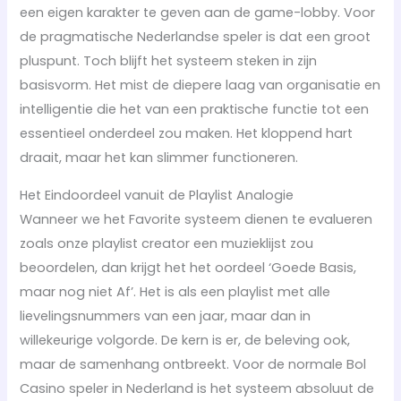
een eigen karakter te geven aan de game-lobby. Voor
de pragmatische Nederlandse speler is dat een groot
pluspunt. Toch blijft het systeem steken in zijn
basisvorm. Het mist de diepere laag van organisatie en
intelligentie die het van een praktische functie tot een
essentieel onderdeel zou maken. Het kloppend hart
draait, maar het kan slimmer functioneren.
Het Eindoordeel vanuit de Playlist Analogie
Wanneer we het Favorite systeem dienen te evalueren
zoals onze playlist creator een muzieklijst zou
beoordelen, dan krijgt het het oordeel ‘Goede Basis,
maar nog niet Af’. Het is als een playlist met alle
lievelingsnummers van een jaar, maar dan in
willekeurige volgorde. De kern is er, de beleving ook,
maar de samenhang ontbreekt. Voor de normale Bol
Casino speler in Nederland is het systeem absoluut de