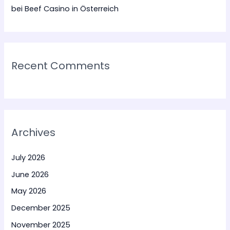
bei Beef Casino in Österreich
Recent Comments
Archives
July 2026
June 2026
May 2026
December 2025
November 2025