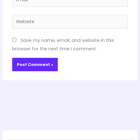
Website
Save my name, email, and website in this
browser for the next time I comment.