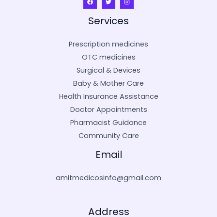
Services
Prescription medicines
OTC medicines
Surgical & Devices
Baby & Mother Care
Health Insurance Assistance
Doctor Appointments
Pharmacist Guidance
Community Care
Email
amitmedicosinfo@gmail.com
Address