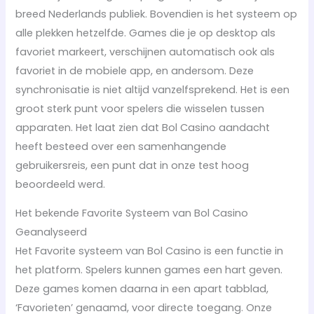
breed Nederlands publiek. Bovendien is het systeem op
alle plekken hetzelfde. Games die je op desktop als
favoriet markeert, verschijnen automatisch ook als
favoriet in de mobiele app, en andersom. Deze
synchronisatie is niet altijd vanzelfsprekend. Het is een
groot sterk punt voor spelers die wisselen tussen
apparaten. Het laat zien dat Bol Casino aandacht
heeft besteed over een samenhangende
gebruikersreis, een punt dat in onze test hoog
beoordeeld werd.
Het bekende Favorite Systeem van Bol Casino
Geanalyseerd
Het Favorite systeem van Bol Casino is een functie in
het platform. Spelers kunnen games een hart geven.
Deze games komen daarna in een apart tabblad,
‘Favorieten’ genaamd, voor directe toegang. Onze