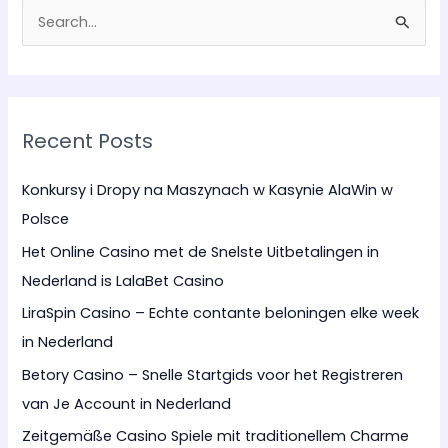
S
e
a
r
Recent Posts
c
h
Konkursy i Dropy na Maszynach w Kasynie AlaWin w
f
Polsce
o
Het Online Casino met de Snelste Uitbetalingen in
r
Nederland is LalaBet Casino
:
LiraSpin Casino – Echte contante beloningen elke week
in Nederland
Betory Casino – Snelle Startgids voor het Registreren
van Je Account in Nederland
Zeitgemäße Casino Spiele mit traditionellem Charme