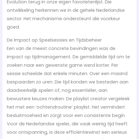
Evolution terug in onze eigen favorietenlijst. Die
ontwikkeling herkennen we in de gehele Nederlandse
sector. Het mechanisme ondersteunt die voorkeur
goed.
De Impact op Speelsessies en Tijdsbeheer
Een van de meest concrete bevindingen was de
impact op tijdmanagement. De gemiddelde tijd om te
zoeken naar een gewenste game werd korter. Per
sessie scheelde dat enkele minuten. Over een maand
bespaarden zo uren. Die tijd konden we besteden aan
daadwerkelijk spelen of, nog essentiëler, aan
bewustere keuzes maken. De playlist creator vergeleek
het met een ‘ochtendroutine’ playlist. Het vermindert
besluitmoeheid en zorgt voor een consistente begin.
Voor de Nederlandse speler, die vaak weinig tijd heeft
voor ontspanning, is deze efficiëntiewinst een serieus