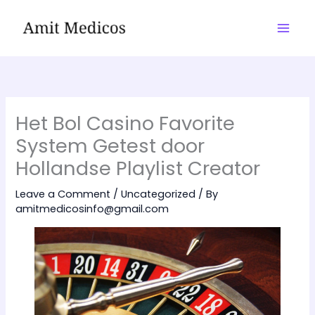
Skip
to
content
Het Bol Casino Favorite
System Getest door
Hollandse Playlist Creator
Leave a Comment
/
Uncategorized
/ By
amitmedicosinfo@gmail.com