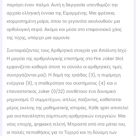
παράγει έναν παλμό. Αυτή η διεργασία υπενθυμίζει την
αρχαία ελληνική έννοια της Ειμαρμένης. Μια φρέσκια,
ισορροπημένη μοίρα, όπου τα γεγονότα ακολουθούν μια
ορθολογική σειρά. Ακόμα και μέσα στο επιφανειακό χάος
της τύχης, υπάρχει μια αρμονία.
Συνταιριάζοντας τους Αριθμητικά στοιχεία για Απόλυτη Ισχύ
Η μαγεία της αριθμολογικής επιστήμης στο Fire Joker Slot
εμφανίζεται καθαρά όποτε το σύνολο οι αριθμητικές τιμές
συνεργάζονται μαζί. Η δομή της τριάδας (3), η πυρίμαχη
ενέργεια (9), η σταθερότητα του συστήματος (4) και ο
επαναστατικός Joker (0/22) συνθέτουν ένα δυναμικό
μηχανισμό. Ο συμμετέχων, απλώς παίζοντας, καθίσταται
μέρος εκείνης της μαθηματικής ιστορίας. Κάθε spin αποτελεί
μια ανεπανάληπτη σύμπτωση αριθμητικών ενεργειών. Μια
νέας εποχής, ψηφιακή τελετή. Μπροστά από στα μάτια του,
οι παλιές πεποιθήσεις για το Τυχερό και τη δύναμη των