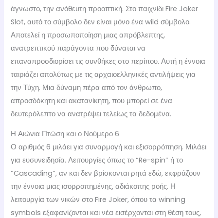
άγνωστο, την ανόθευτη προοπτική. Στο παιχνίδι Fire Joker
Slot, αυτό το σύμβολο δεν είναι μόνο ένα wild σύμβολο.
Αποτελεί η προσωποποίηση μιας απρόβλεπτης,
ανατρεπτικού παράγοντα που δύναται να
επαναπροσδιορίσει τις συνθήκες στο περίπου. Αυτή η έννοια
ταιριάζει απολύτως με τις αρχαιοελληνικές αντιλήψεις για
την Τύχη. Μια δύναμη πέρα από τον άνθρωπο,
απροσδόκητη και ακατανίκητη, που μπορεί σε ένα
δευτερόλεπτο να ανατρέψει τελείως τα δεδομένα.
Η Αιώνια Πτώση και ο Νούμερο 6
Ο αριθμός 6 μιλάει για συναρμογή και εξισορρόπηση. Μιλάει
για ευσυνειδησία. Λειτουργίες όπως το “Re-spin” ή το
“Cascading”, αν και δεν βρίσκονται ρητά εδώ, εκφράζουν
την έννοια μιας ισορροπημένης, αδιάκοπης ροής. Η
λειτουργία των νικών στο Fire Joker, όπου τα winning
symbols εξαφανίζονται και νέα εισέρχονται στη θέση τους,