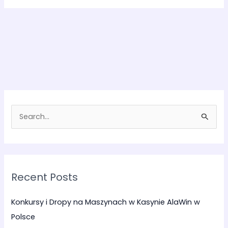
S
e
a
r
Recent Posts
c
h
Konkursy i Dropy na Maszynach w Kasynie AlaWin w
f
Polsce
o