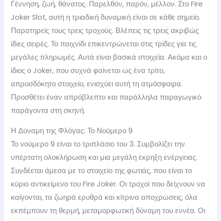
Γέννηση, ζωή, θάνατος. Παρελθόν, παρόν, μέλλον. Στο Fire
Joker Slot, αυτή η τριαδική δυναμική είναι σε κάθε σημείο.
Παρατηρείς τους τρεις τροχούς. Βλέπεις τις τρεις ακριβώς
ίδιες σειρές. Το παιχνίδι επικεντρώνεται στις τρίδες για τις
μεγάλες πληρωμές. Αυτά είναι βασικά στοιχεία. Ακόμα και ο
ίδιος ο Joker, που συχνά φαίνεται ως ένα τρίτο,
απροσδόκητο στοιχείο, ενισχύει αυτή τη ατμόσφαιρα.
Προσθέτει έναν απρόβλεπτο και παράλληλα παραγωγικό
παράγοντα στη σκηνή.
Η Δύναμη της Φλόγας: Το Νούμερο 9
Το νούμερο 9 είναι το τριπλάσιο του 3. Συμβολίζει την
υπέρτατη ολοκλήρωση και μια μεγάλη έκρηξη ενέργειας.
Συνδέεται άμεσα με το στοιχείο της φωτιάς, που είναι το
κύριο αντικείμενο του Fire Joker. Οι τροχοί που δείχνουν να
καίγονται, τα ζωηρά ερυθρά και κίτρινα αποχρώσεις, όλα
εκπέμπουν τη θερμή, μεταμορφωτική δύναμη του εννέα. Οι