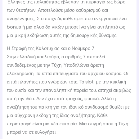
Έλληνες της παλαιότητας έβλεπαν τη πυρκαγιά ως δώρο
των θεοτήτων. Αποτελούσε μέσο καθαρισμού και
αναγέννησης. Στο παιχνίδι, κάθε spin που ενεργοποιεί ένα
bonus ή μια αλυσίδα νικών μπορεί να γίνει αντιληπτό ως
μια μικρή εκδήλωση αυτής της δημιουργικής δύναμης.
Η Στροφή της Καλοτυχίας και ο Νούμερο 7
Στην ελλαδική κουλτούρα, ο αριθμός 7 αποτελεί
συνδεδεμένος με την Τύχη. Υποδηλώνει άριστη
ολοκλήρωση. Τα επτά επιτεύγματα του αρχαίου κόσμου. Οι
επτά πλανήτες που γνώριζαν τότε. Το slot, με την κυκλική
του ουσία και την επαναληπτική πορεία του, απηχεί ακριβώς
αυτή την ιδέα. Δεν έχει επτά τροχούς, φυσικά. Αλλά η
αναζήτηση του παίκτη για τον ιδανικό συνδυασμό θυμίζει με
μια σύγχρονη εκδοχή της ίδιας αναζήτησης. Κάθε
περιστροφή είναι μια νέα ευκαιρία. Μια στιγμή όπου η Τύχη
μπορεί να σε ευλογήσει.