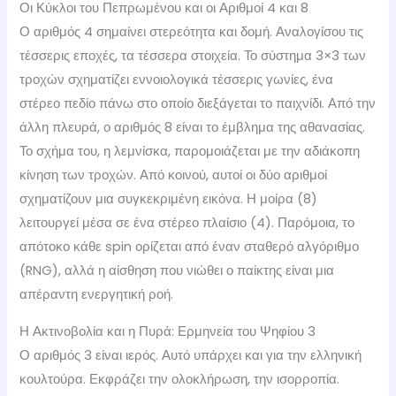
Οι Κύκλοι του Πεπρωμένου και οι Αριθμοί 4 και 8
Ο αριθμός 4 σημαίνει στερεότητα και δομή. Αναλογίσου τις
τέσσερις εποχές, τα τέσσερα στοιχεία. Το σύστημα 3×3 των
τροχών σχηματίζει εννοιολογικά τέσσερις γωνίες, ένα
στέρεο πεδίο πάνω στο οποίο διεξάγεται το παιχνίδι. Από την
άλλη πλευρά, ο αριθμός 8 είναι το έμβλημα της αθανασίας.
Το σχήμα του, η λεμνίσκα, παρομοιάζεται με την αδιάκοπη
κίνηση των τροχών. Από κοινού, αυτοί οι δύο αριθμοί
σχηματίζουν μια συγκεκριμένη εικόνα. Η μοίρα (8)
λειτουργεί μέσα σε ένα στέρεο πλαίσιο (4). Παρόμοια, το
απότοκο κάθε spin ορίζεται από έναν σταθερό αλγόριθμο
(RNG), αλλά η αίσθηση που νιώθει ο παίκτης είναι μια
απέραντη ενεργητική ροή.
Η Ακτινοβολία και η Πυρά: Ερμηνεία του Ψηφίου 3
Ο αριθμός 3 είναι ιερός. Αυτό υπάρχει και για την ελληνική
κουλτούρα. Εκφράζει την ολοκλήρωση, την ισορροπία.