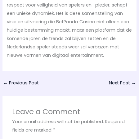
respect voor veiligheid van spelers en -plezier, schept
een unieke dynamiek. Het is deze samenstelling van
visie en uitvoering die BetPanda Casino niet alleen een
huidige bestemming maakt, maar een platform dat de
komende jaren de trends zal blijven zetten en de
Nederlandse speler steeds weer zal verbazen met
nieuwe vormen van digitaal entertainment.
←
Previous Post
Next Post
→
Leave a Comment
Your email address will not be published.
Required
fields are marked
*