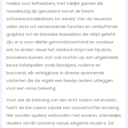
mekka voor liefhebbers, met talrijke games die
nauwkeurig zijn gecureerd vanuit de beste
softwareontwikkelaars ter wereld. Van de nieuwste
video slots vol vernieuwende functies en verbluffende
graphics tot de klassieke klassiekers die altijd geliefd
zijn, er is voor allerlei gemoedstoestand en voorkeur
iets te vinden. Maar het aanbod stopt niet bij slots;
bezoekers kunnen zich ook storten op een uitgebreide
keuze tafelspellen zoals blackjack, roulette en
baccarat, elk verkrijgbaar in diverse spannende
varianten die de regels een beetje anders uitleggen
voor een verse beleving.
Voor wie de beleving van een echt casino wil ervaren,
heeft de live casino rubriek een onovertroffen ervaring.
Hier worden spelers verbonden met ervaren, vriendelijke
dealers via HD-streams vanuit elegante studio’s. De