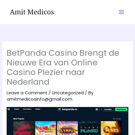
Skip
to
content
BetPanda Casino Brengt de
Nieuwe Era van Online
Casino Plezier naar
Nederland
Leave a Comment
/
Uncategorized
/ By
amitmedicosinfo@gmail.com