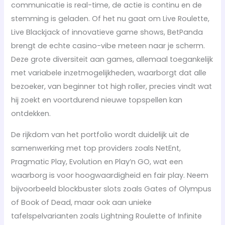
communicatie is real-time, de actie is continu en de
stemming is geladen. Of het nu gaat om Live Roulette,
Live Blackjack of innovatieve game shows, BetPanda
brengt de echte casino-vibe meteen naar je scherm.
Deze grote diversiteit aan games, allemaal toegankelijk
met variabele inzetmogelijkheden, waarborgt dat alle
bezoeker, van beginner tot high roller, precies vindt wat
hij zoekt en voortdurend nieuwe topspellen kan
ontdekken.
De rijkdom van het portfolio wordt duidelijk uit de
samenwerking met top providers zoals NetEnt,
Pragmatic Play, Evolution en Play’n GO, wat een
waarborg is voor hoogwaardigheid en fair play. Neem
bijvoorbeeld blockbuster slots zoals Gates of Olympus
of Book of Dead, maar ook aan unieke
tafelspelvarianten zoals Lightning Roulette of Infinite