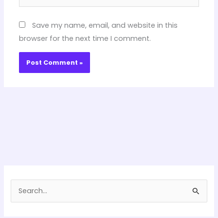
Save my name, email, and website in this
browser for the next time I comment.
S
e