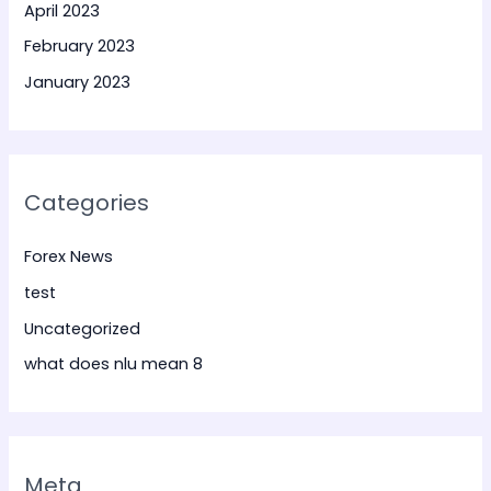
April 2023
February 2023
January 2023
Categories
Forex News
test
Uncategorized
what does nlu mean 8
Meta