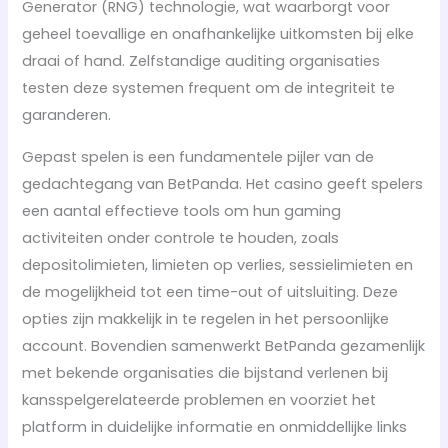
Generator (RNG) technologie, wat waarborgt voor
geheel toevallige en onafhankelijke uitkomsten bij elke
draai of hand. Zelfstandige auditing organisaties
testen deze systemen frequent om de integriteit te
garanderen.
Gepast spelen is een fundamentele pijler van de
gedachtegang van BetPanda. Het casino geeft spelers
een aantal effectieve tools om hun gaming
activiteiten onder controle te houden, zoals
depositolimieten, limieten op verlies, sessielimieten en
de mogelijkheid tot een time-out of uitsluiting. Deze
opties zijn makkelijk in te regelen in het persoonlijke
account. Bovendien samenwerkt BetPanda gezamenlijk
met bekende organisaties die bijstand verlenen bij
kansspelgerelateerde problemen en voorziet het
platform in duidelijke informatie en onmiddellijke links