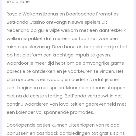
exploitatie.
Royale Welkomstbonus en Doorlopende Promoties
BetPanda Casino ontvangt nieuwe spelers uit
Nederland op gulle wijze welkom met een aantrekkelijk
welkomstpakket dat meteen de toon zet voor een
ruime speelervaring. Deze bonus is bedoeld om je start
op het platform een krachtige impuls te geven,
waardoor je meer tijd hebt om de omvangrijke game-
collectie te ontdekken en je voorkeuren te vinden. Het
claimproces is eenvoudig en duidelijk, zodat je snel
kunt beginnen met spelen. Maar de cadeaus stoppen
niet na de eerste storting; BetPanda vertrouwt in het
continu waarderen van loyaliteit en gedrevenheid met
een kalender vol spannende promoties.
Doorlopende acties kunnen uiteenlopen van reload
bonussen en cashback aanbiedingen tot gratis spins