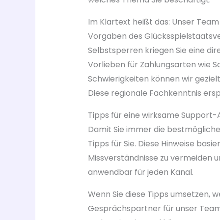
Im Klartext heißt das: Unser Team 
Vorgaben des Glücksspielstaatsver
Selbstsperren kriegen Sie eine di
Vorlieben für Zahlungsarten wie S
Schwierigkeiten können wir geziel
Diese regionale Fachkenntnis ersp
Tipps für eine wirksame Support-
Damit Sie immer die bestmögliche 
Tipps für Sie. Diese Hinweise basie
Missverständnisse zu vermeiden u
anwendbar für jeden Kanal.
Wenn Sie diese Tipps umsetzen, 
Gesprächspartner für unser Team. 