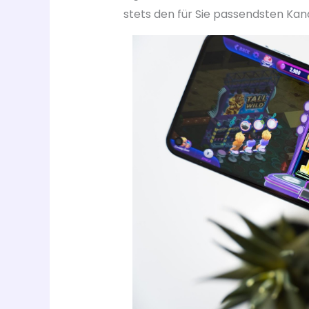
stets den für Sie passendsten Kan