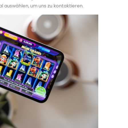
al auswählen, um uns zu kontaktieren.