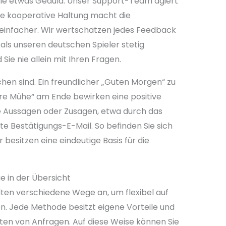
 Sie etwas Geduld. Unser Support-Team agiert
ne kooperative Haltung macht die
einfacher. Wir wertschätzen jedes Feedback
 als unseren deutschen Spieler stetig
 Sie nie allein mit Ihren Fragen.
hen sind. Ein freundlicher „Guten Morgen“ zu
hre Mühe“ am Ende bewirken eine positive
e Aussagen oder Zusagen, etwa durch das
e Bestätigungs-E-Mail. So befinden Sie sich
 besitzen eine eindeutige Basis für die
e in der Übersicht
ten verschiedene Wege an, um flexibel auf
. Jede Methode besitzt eigene Vorteile und
rten von Anfragen. Auf diese Weise können Sie