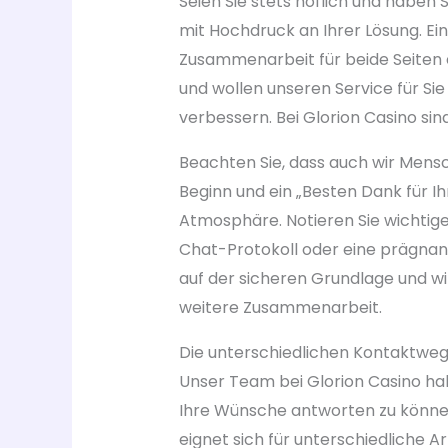
Seien Sie stets höflich und haben
mit Hochdruck an Ihrer Lösung. Ei
Zusammenarbeit für beide Seiten 
und wollen unseren Service für Sie
verbessern. Bei Glorion Casino sind
Beachten Sie, dass auch wir Mensc
Beginn und ein „Besten Dank für I
Atmosphäre. Notieren Sie wichtig
Chat-Protokoll oder eine prägnant
auf der sicheren Grundlage und wir
weitere Zusammenarbeit.
Die unterschiedlichen Kontaktweg
Unser Team bei Glorion Casino hal
Ihre Wünsche antworten zu können
eignet sich für unterschiedliche A