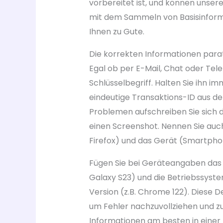
vorbereitet ist, und können unsere 
mit dem Sammeln von Basisinform
Ihnen zu Gute.
Die korrekten Informationen par
Egal ob per E-Mail, Chat oder Tele
Schlüsselbegriff. Halten Sie ihn i
eindeutige Transaktions-ID aus de
Problemen aufschreiben Sie sich 
einen Screenshot. Nennen Sie auc
Firefox) und das Gerät (Smartpho
Fügen Sie bei Geräteangaben das 
Galaxy S23) und die Betriebssyste
Version (z.B. Chrome 122). Diese De
um Fehler nachzuvollziehen und zu
Informationen am besten in einer N