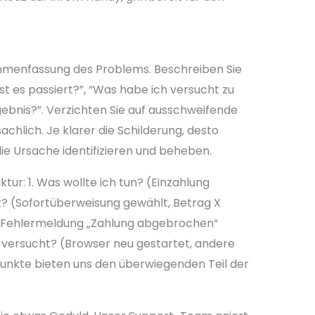
mmenfassung des Problems. Beschreiben Sie
t es passiert?”, “Was habe ich versucht zu
gebnis?”. Verzichten Sie auf ausschweifende
chlich. Je klarer die Schilderung, desto
ie Ursache identifizieren und beheben.
ktur: 1. Was wollte ich tun? (Einzahlung
t? (Sofortüberweisung gewählt, Betrag X
? (Fehlermeldung „Zahlung abgebrochen“
s versucht? (Browser neu gestartet, andere
 Punkte bieten uns den überwiegenden Teil der