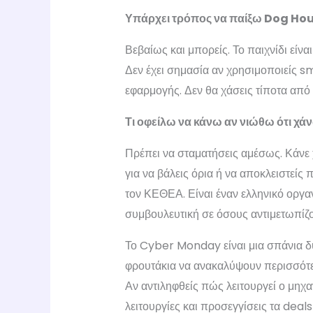
Υπάρχει τρόπος να παίξω Dog Ho
Βεβαίως και μπορείς. Το παιχνίδι είναι
Δεν έχει σημασία αν χρησιμοποιείς 
εφαρμογής. Δεν θα χάσεις τίποτα από 
Τι οφείλω να κάνω αν νιώθω ότι χάν
Πρέπει να σταματήσεις αμέσως. Κάνε χ
για να βάλεις όρια ή να αποκλειστείς
τον ΚΕΘΕΑ. Είναι έναν ελληνικό οργα
συμβουλευτική σε όσους αντιμετωπίζο
Το Cyber Monday είναι μια σπάνια δ
φρουτάκια να ανακαλύψουν περισσότ
Αν αντιληφθείς πώς λειτουργεί ο μηχ
λειτουργίες και προσεγγίσεις τα deal