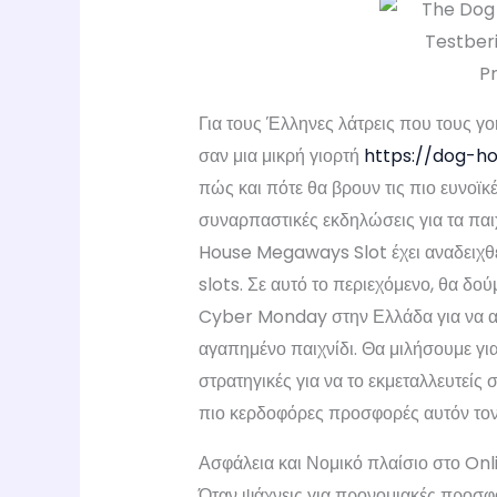
Για τους Έλληνες λάτρεις που τους γ
σαν μια μικρή γιορτή
https://dog-h
πώς και πότε θα βρουν τις πιο ευνοϊκ
συναρπαστικές εκδηλώσεις για τα παι
House Megaways Slot έχει αναδειχθε
slots. Σε αυτό το περιεχόμενο, θα δού
Cyber Monday στην Ελλάδα για να απ
αγαπημένο παιχνίδι. Θα μιλήσουμε για
στρατηγικές για να το εκμεταλλευτείς 
πιο κερδοφόρες προσφορές αυτόν τον
Ασφάλεια και Νομικό πλαίσιο στο On
Όταν ψάχνεις για προνομιακές προσ