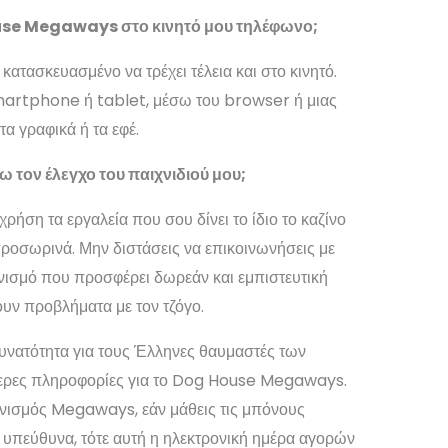
use Megaways στο κινητό μου τηλέφωνο;
 κατασκευασμένο να τρέχει τέλεια και στο κινητό.
smartphone ή tablet, μέσω του browser ή μιας
τα γραφικά ή τα εφέ.
ω τον έλεγχο του παιχνιδιού μου;
ρήση τα εργαλεία που σου δίνει το ίδιο το καζίνο
 προσωρινά. Μην διστάσεις να επικοινωνήσεις με
νισμό που προσφέρει δωρεάν και εμπιστευτική
υν προβλήματα με τον τζόγο.
υνατότητα για τους Έλληνες θαυμαστές των
ερες πληροφορίες για το Dog House Megaways.
ανισμός Megaways, εάν μάθεις τις μπόνους
s υπεύθυνα, τότε αυτή η ηλεκτρονική ημέρα αγορών