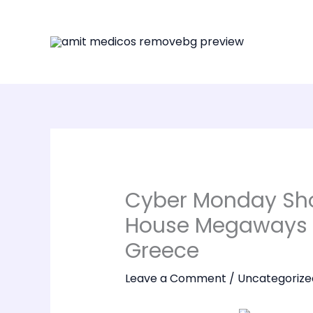
Skip
to
content
Cyber Monday Sh
House Megaways S
Greece
Leave a Comment
/
Uncategorize