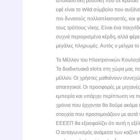
απολαυστική μουσική που σε κρατάει σ
εφέ είναι το Wild σύμβολο που αυξάνει
πιο δυνατούς πολλαπλασιαστές, και φ
τους τρόπους νίκης. Είναι ένα παιχνίδ
συχνά περιορισμένα κέρδη, αλλά φέρει
μεγάλες πληρωμές. Αυτός ο μείγμα το 
Το Μέλλον του Ηλεκτρονικών Κουλοχ
Τα διαδικτυακά slots στη χώρα μας π
μέλλον. Οι χρήστες μαθαίνουν συνεχώ
απαιτητικοί. Οι προσφορές με μηχαν
εμπειρία και υπάρχει περίπτωση να π
χρόνια που έρχονται θα δούμε ακόμα π
στοιχεία που προσομοιάζουν με αυτά 
ΕΕΕΕΠ θα εξασφαλίζει ότι αυτή η εξέλ
Ο ανταγωνισμός ανάμεσα των καζίνο