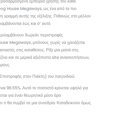
προσαρμοσμένη εμπειρία χρήσης του κάθε
Dog House Megaways, ως ένα από τα πιο
τη γραμμή αυτής της εξέλιξης. Πιθανώς στο μέλλον
λαμβάνονται έως και σ’ αυτό.
εριλαμβάνουν δωρεάν περιστροφές
ouse Megaways, μπόνους χωρίς να χρειάζεται
ιαστές στις καταθέσεις. Ρίξε μια ματιά στις
ίνο και σε μερικά αξιόπιστα site ανασκοπήσεων,
όρους.
Επιστροφής στον Παίκτη) του παιχνιδιού;
ι 96.55%. Αυτό το ποσοστό κρίνεται υψηλό για
ιται για έναν θεωρητικό μέσο όρο
ο τι θα συμβεί σε μια συνεδρία. Καταδεικνύει όμως