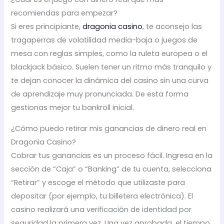
recomiendas para empezar?
Si eres principiante,
dragonia casino
, te aconsejo las
tragaperras de volatilidad media-baja o juegos de
mesa con reglas simples, como la ruleta europea o el
blackjack básico. Suelen tener un ritmo más tranquilo y
te dejan conocer la dinámica del casino sin una curva
de aprendizaje muy pronunciada. De esta forma
gestionas mejor tu bankroll inicial.
¿Cómo puedo retirar mis ganancias de dinero real en
Dragonia Casino?
Cobrar tus ganancias es un proceso fácil. Ingresa en la
sección de “Caja” o “Banking” de tu cuenta, selecciona
“Retirar” y escoge el método que utilizaste para
depositar (por ejemplo, tu billetera electrónica). El
casino realizará una verificación de identidad por
seguridad la primera vez. Una vez aprobada, el tiempo