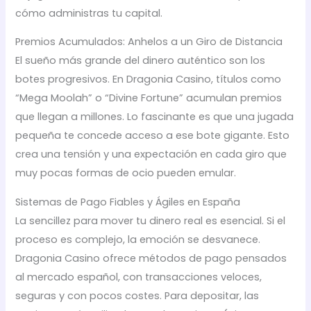
cómo administras tu capital.
Premios Acumulados: Anhelos a un Giro de Distancia
El sueño más grande del dinero auténtico son los
botes progresivos. En Dragonia Casino, títulos como
“Mega Moolah” o “Divine Fortune” acumulan premios
que llegan a millones. Lo fascinante es que una jugada
pequeña te concede acceso a ese bote gigante. Esto
crea una tensión y una expectación en cada giro que
muy pocas formas de ocio pueden emular.
Sistemas de Pago Fiables y Ágiles en España
La sencillez para mover tu dinero real es esencial. Si el
proceso es complejo, la emoción se desvanece.
Dragonia Casino ofrece métodos de pago pensados
al mercado español, con transacciones veloces,
seguras y con pocos costes. Para depositar, las