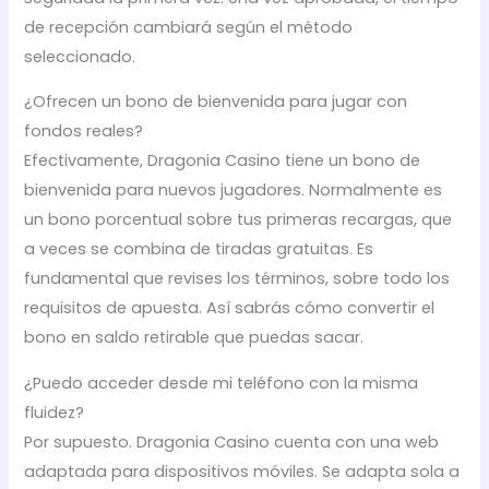
de recepción cambiará según el método
seleccionado.
¿Ofrecen un bono de bienvenida para jugar con
fondos reales?
Efectivamente, Dragonia Casino tiene un bono de
bienvenida para nuevos jugadores. Normalmente es
un bono porcentual sobre tus primeras recargas, que
a veces se combina de tiradas gratuitas. Es
fundamental que revises los términos, sobre todo los
requisitos de apuesta. Así sabrás cómo convertir el
bono en saldo retirable que puedas sacar.
¿Puedo acceder desde mi teléfono con la misma
fluidez?
Por supuesto. Dragonia Casino cuenta con una web
adaptada para dispositivos móviles. Se adapta sola a