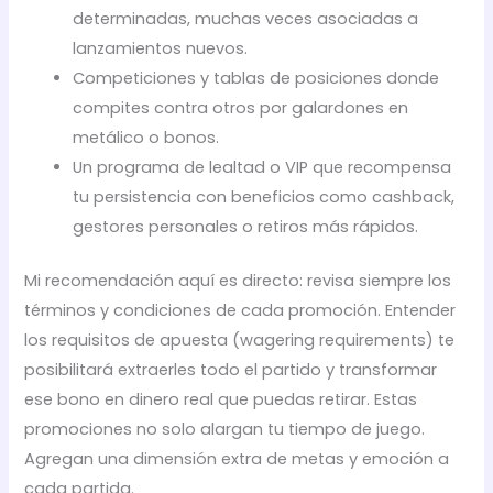
determinadas, muchas veces asociadas a
lanzamientos nuevos.
Competiciones y tablas de posiciones donde
compites contra otros por galardones en
metálico o bonos.
Un programa de lealtad o VIP que recompensa
tu persistencia con beneficios como cashback,
gestores personales o retiros más rápidos.
Mi recomendación aquí es directo: revisa siempre los
términos y condiciones de cada promoción. Entender
los requisitos de apuesta (wagering requirements) te
posibilitará extraerles todo el partido y transformar
ese bono en dinero real que puedas retirar. Estas
promociones no solo alargan tu tiempo de juego.
Agregan una dimensión extra de metas y emoción a
cada partida.