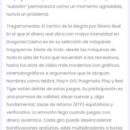
“subidón” permanezca como un momento agradable,
nunca un problema.
Tragamonedas: El Centro de la Alegría por Dinero Real
En el que el dinero real vibra con mayor intensidad en
Dragonia Casino es en su selección de máquinas
tragaperras. Existe de todo: desde las máquinas de
toda la vida de fruta que recuerdan a los recreativos,
hasta los slots de vídeo más modernos con gráficos
cinematográficos e argumentos que te atrapan.
Nombres como NetEnt, Play’n GO, Pragmatic Play y Red
Tiger están detrás de estos juegos. Su participación es
una promesa de calidad, ideas nuevas y, algo
fundamental, tasas de retorno (RTP) equitativos y
verificados. La emoción llega cuando juegas con
dinero auténtico. Cada giro puede desencadenar
bonificaciones gratuitas, wilds multiplicadores o botes