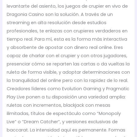
levantarte del asiento, los juegos de crupier en vivo de
Dragonia Casino son la solución. A través de un
streaming en alta resolución desde estudios
profesionales, te enlazas con crupieres verdaderos en
tiempo real. Para mí, esta es la forma más interactiva
y absorbente de apostar con dinero real online. Eres
capaz de charlar con el crupier y con otros jugadores,
presenciar cómo se reparten las cartas o da vueltas la
ruleta de forma visible, y adoptar determinaciones con
la tranquilidad del online pero con la rapidez de lo real.
Creadores líderes como Evolution Gaming y Pragmatic
Play Live ponen a tu disposición una variedad amplia:
ruletas con incrementos, blackjack con mesas
ilimitadas, títulos de espectáculo como “Monopoly
Live” o “Dream Catcher”, y versiones exclusivas de
baccarat. La intensidad aquí es permanente. Formas