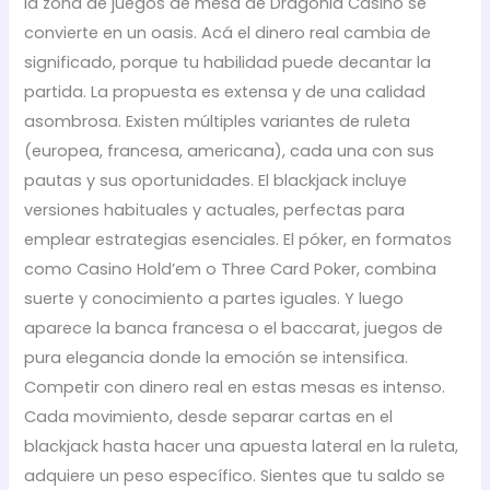
la zona de juegos de mesa de Dragonia Casino se
convierte en un oasis. Acá el dinero real cambia de
significado, porque tu habilidad puede decantar la
partida. La propuesta es extensa y de una calidad
asombrosa. Existen múltiples variantes de ruleta
(europea, francesa, americana), cada una con sus
pautas y sus oportunidades. El blackjack incluye
versiones habituales y actuales, perfectas para
emplear estrategias esenciales. El póker, en formatos
como Casino Hold’em o Three Card Poker, combina
suerte y conocimiento a partes iguales. Y luego
aparece la banca francesa o el baccarat, juegos de
pura elegancia donde la emoción se intensifica.
Competir con dinero real en estas mesas es intenso.
Cada movimiento, desde separar cartas en el
blackjack hasta hacer una apuesta lateral en la ruleta,
adquiere un peso específico. Sientes que tu saldo se