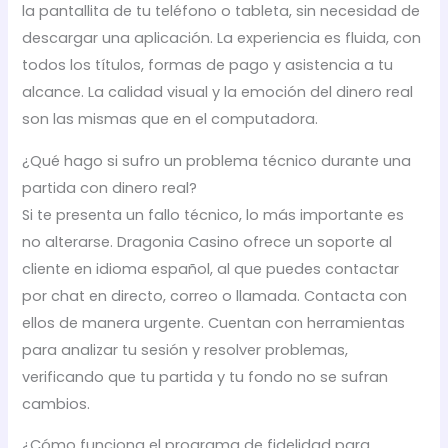
la pantallita de tu teléfono o tableta, sin necesidad de
descargar una aplicación. La experiencia es fluida, con
todos los títulos, formas de pago y asistencia a tu
alcance. La calidad visual y la emoción del dinero real
son las mismas que en el computadora.
¿Qué hago si sufro un problema técnico durante una
partida con dinero real?
Si te presenta un fallo técnico, lo más importante es
no alterarse. Dragonia Casino ofrece un soporte al
cliente en idioma español, al que puedes contactar
por chat en directo, correo o llamada. Contacta con
ellos de manera urgente. Cuentan con herramientas
para analizar tu sesión y resolver problemas,
verificando que tu partida y tu fondo no se sufran
cambios.
¿Cómo funciona el programa de fidelidad para