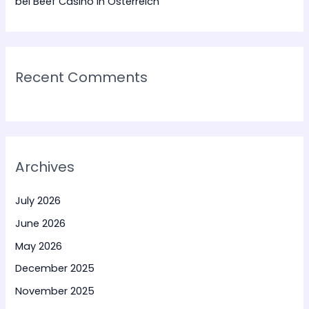
bei Beef Casino in Österreich
Recent Comments
Archives
July 2026
June 2026
May 2026
December 2025
November 2025