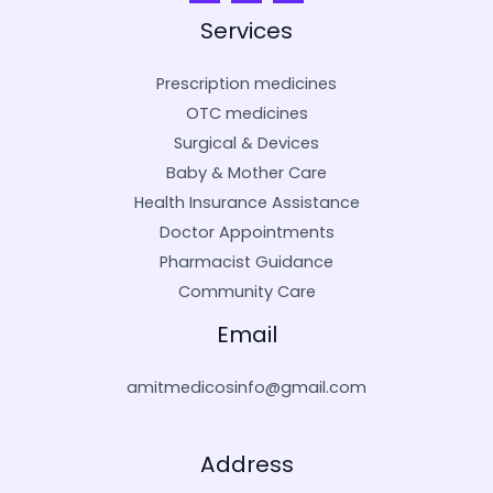
Services
Prescription medicines
OTC medicines
Surgical & Devices
Baby & Mother Care
Health Insurance Assistance
Doctor Appointments
Pharmacist Guidance
Community Care
Email
amitmedicosinfo@gmail.com
Address