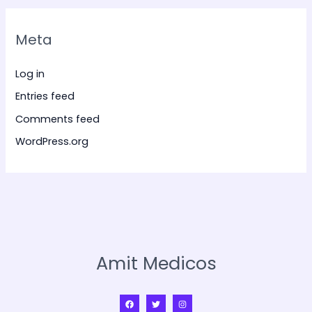
Meta
Log in
Entries feed
Comments feed
WordPress.org
Amit Medicos