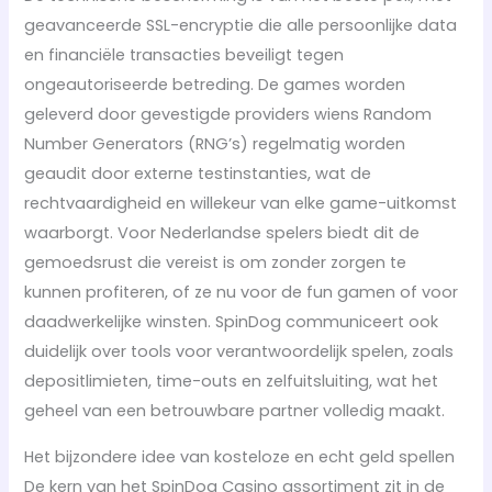
geavanceerde SSL-encryptie die alle persoonlijke data
en financiële transacties beveiligt tegen
ongeautoriseerde betreding. De games worden
geleverd door gevestigde providers wiens Random
Number Generators (RNG’s) regelmatig worden
geaudit door externe testinstanties, wat de
rechtvaardigheid en willekeur van elke game-uitkomst
waarborgt. Voor Nederlandse spelers biedt dit de
gemoedsrust die vereist is om zonder zorgen te
kunnen profiteren, of ze nu voor de fun gamen of voor
daadwerkelijke winsten. SpinDog communiceert ook
duidelijk over tools voor verantwoordelijk spelen, zoals
depositlimieten, time-outs en zelfuitsluiting, wat het
geheel van een betrouwbare partner volledig maakt.
Het bijzondere idee van kosteloze en echt geld spellen
De kern van het SpinDog Casino assortiment zit in de