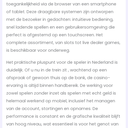
toegankelijkheid via de browser van een smartphone
of tablet. Deze draagbare systemen zijn ontworpen
met de bezoeker in gedachten: intuïtieve bediening,
snel ladende spellen en een gebruikersomgeving die
perfect is afgestemd op een touchscreen. Het
complete assortiment, van slots tot live dealer games,
is beschikbaar voor onderweg.
Het praktische pluspunt voor de speler in Nederland is
duidelijk. Of u nu in de trein zit , wachtend op een
afspraak of gewoon thuis op de bank, de casino-
ervaring is altijd binnen handbereik. De werking voor
zowel spelen zonder inzet als spelen met echt geld is
helemaal werkend op mobiel, inclusief het managen
van de account, stortingen en opnames. De
performance is constant en de grafische kwaliteit blijft
van hoog niveau, wat essentieel is voor het genot van