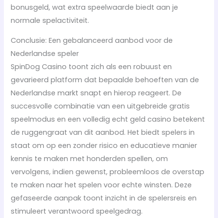
bonusgeld, wat extra speelwaarde biedt aan je
normale spelactiviteit.
Conclusie: Een gebalanceerd aanbod voor de
Nederlandse speler
SpinDog Casino toont zich als een robuust en
gevarieerd platform dat bepaalde behoeften van de
Nederlandse markt snapt en hierop reageert. De
succesvolle combinatie van een uitgebreide gratis
speelmodus en een volledig echt geld casino betekent
de ruggengraat van dit aanbod. Het biedt spelers in
staat om op een zonder risico en educatieve manier
kennis te maken met honderden spellen, om
vervolgens, indien gewenst, probleemloos de overstap
te maken naar het spelen voor echte winsten. Deze
gefaseerde aanpak toont inzicht in de spelersreis en
stimuleert verantwoord speelgedrag.