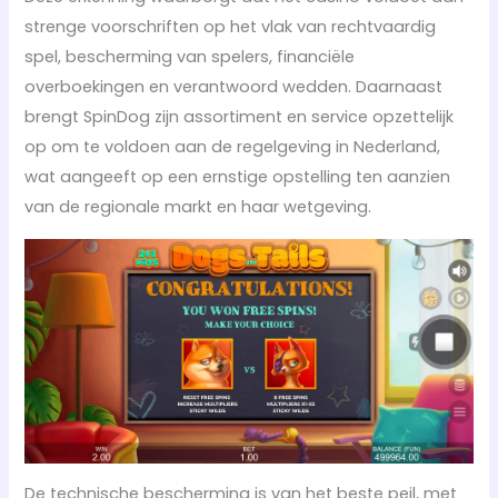
strenge voorschriften op het vlak van rechtvaardig
spel, bescherming van spelers, financiële
overboekingen en verantwoord wedden. Daarnaast
brengt SpinDog zijn assortiment en service opzettelijk
op om te voldoen aan de regelgeving in Nederland,
wat aangeeft op een ernstige opstelling ten aanzien
van de regionale markt en haar wetgeving.
De technische bescherming is van het beste peil, met