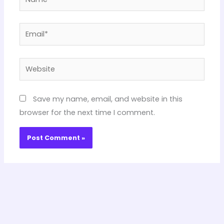
Email*
Website
Save my name, email, and website in this
browser for the next time I comment.