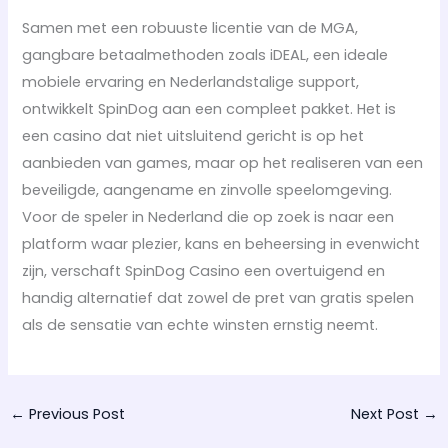
Samen met een robuuste licentie van de MGA,
gangbare betaalmethoden zoals iDEAL, een ideale
mobiele ervaring en Nederlandstalige support,
ontwikkelt SpinDog aan een compleet pakket. Het is
een casino dat niet uitsluitend gericht is op het
aanbieden van games, maar op het realiseren van een
beveiligde, aangename en zinvolle speelomgeving.
Voor de speler in Nederland die op zoek is naar een
platform waar plezier, kans en beheersing in evenwicht
zijn, verschaft SpinDog Casino een overtuigend en
handig alternatief dat zowel de pret van gratis spelen
als de sensatie van echte winsten ernstig neemt.
←
Previous Post
Next Post
→