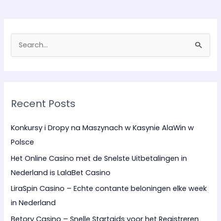
S
e
a
r
Recent Posts
c
h
Konkursy i Dropy na Maszynach w Kasynie AlaWin w
f
Polsce
o
Het Online Casino met de Snelste Uitbetalingen in
r
Nederland is LalaBet Casino
:
LiraSpin Casino – Echte contante beloningen elke week
in Nederland
Betory Casino – Snelle Startgids voor het Registreren