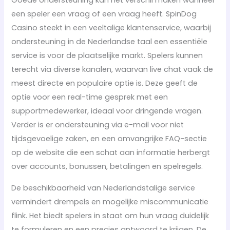
Goede ondersteuning kan het verschil maken wanneer
een speler een vraag of een vraag heeft. SpinDog
Casino steekt in een veeltalige klantenservice, waarbij
ondersteuning in de Nederlandse taal een essentiële
service is voor de plaatselijke markt. Spelers kunnen
terecht via diverse kanalen, waarvan live chat vaak de
meest directe en populaire optie is. Deze geeft de
optie voor een real-time gesprek met een
supportmedewerker, ideaal voor dringende vragen.
Verder is er ondersteuning via e-mail voor niet
tijdsgevoelige zaken, en een omvangrijke FAQ-sectie
op de website die een schat aan informatie herbergt
over accounts, bonussen, betalingen en spelregels.
De beschikbaarheid van Nederlandstalige service
vermindert drempels en mogelijke miscommunicatie
flink. Het biedt spelers in staat om hun vraag duidelijk
te formuleren en een precies antwoord te krijgen. De