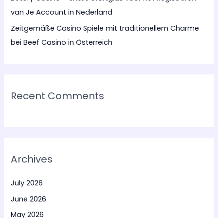
van Je Account in Nederland
Zeitgemäße Casino Spiele mit traditionellem Charme
bei Beef Casino in Österreich
Recent Comments
Archives
July 2026
June 2026
May 2026