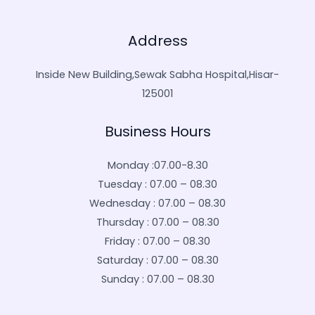
Address
Inside New Building,Sewak Sabha Hospital,Hisar-
125001
Business Hours
Monday :07.00-8.30
Tuesday : 07.00 – 08.30
Wednesday : 07.00 – 08.30
Thursday : 07.00 – 08.30
Friday : 07.00 – 08.30
Saturday : 07.00 – 08.30
Sunday : 07.00 – 08.30