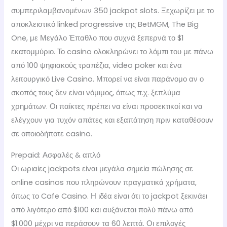
συμπεριλαμβανομένων 350 jackpot slots. Ξεχωρίζει με το
αποκλειστικό linked progressive της BetMGM, The Big
One, με Μεγάλο Έπαθλο που συχνά ξεπερνά το $1
εκατομμύριο. Το casino ολοκληρώνει το λόμπι του με πάνω
από 100 ψηφιακούς τραπέζια, video poker και ένα
λειτουργικό Live Casino. Μπορεί να είναι παράνομο αν ο
σκοπός τους δεν είναι νόμιμος, όπως π.χ. ξεπλύμα
χρημάτων. Οι παίκτες πρέπει να είναι προσεκτικοί και να
ελέγχουν για τυχόν απάτες και εξαπάτηση πριν καταθέσουν
σε οποιοδήποτε casino.
Prepaid: Ασφαλές & απλό
Οι ωριαίες jackpots είναι μεγάλα σημεία πώλησης σε
online casinos που πληρώνουν πραγματικά χρήματα,
όπως το Cafe Casino. Η ιδέα είναι ότι το jackpot ξεκινάει
από λιγότερο από $100 και αυξάνεται πολύ πάνω από
$1.000 μέχρι να περάσουν τα 60 λεπτά. Οι επιλογές