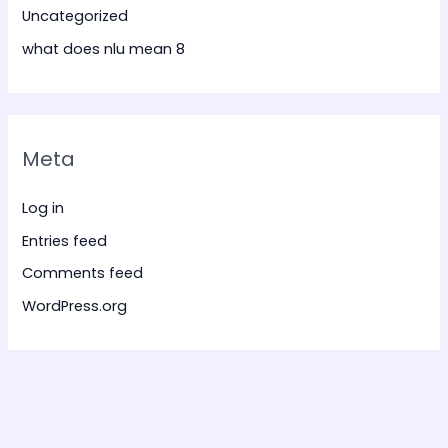
Uncategorized
what does nlu mean 8
Meta
Log in
Entries feed
Comments feed
WordPress.org