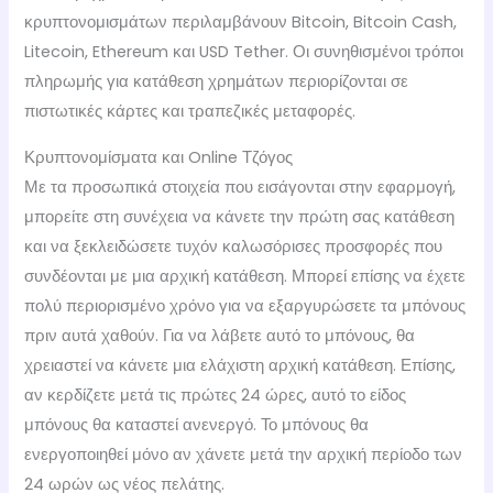
κρυπτονομισμάτων περιλαμβάνουν Bitcoin, Bitcoin Cash,
Litecoin, Ethereum και USD Tether. Οι συνηθισμένοι τρόποι
πληρωμής για κατάθεση χρημάτων περιορίζονται σε
πιστωτικές κάρτες και τραπεζικές μεταφορές.
Κρυπτονομίσματα και Online Τζόγος
Με τα προσωπικά στοιχεία που εισάγονται στην εφαρμογή,
μπορείτε στη συνέχεια να κάνετε την πρώτη σας κατάθεση
και να ξεκλειδώσετε τυχόν καλωσόρισες προσφορές που
συνδέονται με μια αρχική κατάθεση. Μπορεί επίσης να έχετε
πολύ περιορισμένο χρόνο για να εξαργυρώσετε τα μπόνους
πριν αυτά χαθούν. Για να λάβετε αυτό το μπόνους, θα
χρειαστεί να κάνετε μια ελάχιστη αρχική κατάθεση. Επίσης,
αν κερδίζετε μετά τις πρώτες 24 ώρες, αυτό το είδος
μπόνους θα καταστεί ανενεργό. Το μπόνους θα
ενεργοποιηθεί μόνο αν χάνετε μετά την αρχική περίοδο των
24 ωρών ως νέος πελάτης.