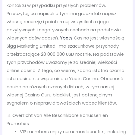
kontaktu w przypadku przyszłych problemów.
Przeczytaj, co napisali o tym inni gracze lub napisz
własną recenzję i poinformuj wszystkich o jego
pozytywnych i negatywnych cechach na podstawie
własnych doświadczeń.
Ybets
Casino jest własnością
Sigg Marketing Limited i ma szacunkowe przychody
przekraczające 20 000 000 USD rocznie. Na podstawie
tych przychodów uważamy je za średniej wielkości
online casino. Z tego, co wiemy, żadna istotna czarna
lista casino nie wspomina o Ybets Casino. Obecność
casino na różnych czarnych listach, w tym naszej
własnej Casino Guru blacklist, jest potencjalnym
sygnałem o nieprawidłowościach wobec klientów.
📊 Overzicht van Alle Beschikbare Bonussen en
Promoties
VIP members enjoy numerous benefits, including