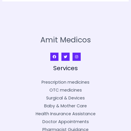
Amit Medicos
Services
Prescription medicines
OTC medicines
Surgical & Devices
Baby & Mother Care
Health Insurance Assistance
Doctor Appointments
Pharmacist Guidance