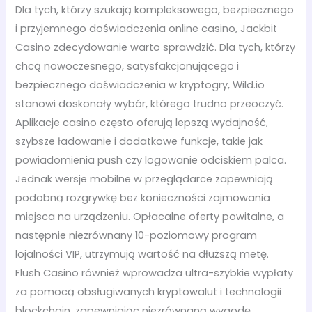
Dla tych, którzy szukają kompleksowego, bezpiecznego
i przyjemnego doświadczenia online casino, Jackbit
Casino zdecydowanie warto sprawdzić. Dla tych, którzy
chcą nowoczesnego, satysfakcjonującego i
bezpiecznego doświadczenia w kryptogry, Wild.io
stanowi doskonały wybór, którego trudno przeoczyć.
Aplikacje casino często oferują lepszą wydajność,
szybsze ładowanie i dodatkowe funkcje, takie jak
powiadomienia push czy logowanie odciskiem palca.
Jednak wersje mobilne w przeglądarce zapewniają
podobną rozgrywkę bez konieczności zajmowania
miejsca na urządzeniu. Opłacalne oferty powitalne, a
następnie niezrównany 10-poziomowy program
lojalności VIP, utrzymują wartość na dłuższą metę.
Flush Casino również wprowadza ultra-szybkie wypłaty
za pomocą obsługiwanych kryptowalut i technologii
blockchain, zapewniając niezrównaną wygodę.