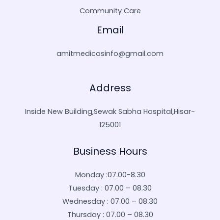
Community Care
Email
amitmedicosinfo@gmail.com
Address
Inside New Building,Sewak Sabha Hospital,Hisar-
125001
Business Hours
Monday :07.00-8.30
Tuesday : 07.00 – 08.30
Wednesday : 07.00 – 08.30
Thursday : 07.00 – 08.30