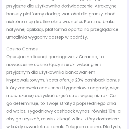
przyjazne dla użytkownika doświadczenie. Atrakcyjne
bonusy platformy dodają wartości dla graczy, choć
niektóre mają krótkie okna ważności. Pomimo braku
natywnej aplikacji, platforma oparta na przeglądarce
umożliwia wygodny dostęp w podróży.
Casino Games
Operując na licencji gamingowej z Curacao, to
nowoczesne casino łączy szeroki wybór gier z
przyjaznym dla użytkownika bankowaniem
kryptowalutowym. Ybets oferuje 20% cashback bonus,
który zapewnia codzienne i tygodniowe nagrody, więc
masz szansę odzyskać część strat więcej niż raz! Co
go determinuje, to Twoje straty z poprzedniego dnia
od wpłat. Tygodniowy cashback wynosi również 10%, a
aby go uzyskać, musisz kliknąć w link, który dostaniesz
w każdy czwartek na kanale Telegram casino. Dla tych,