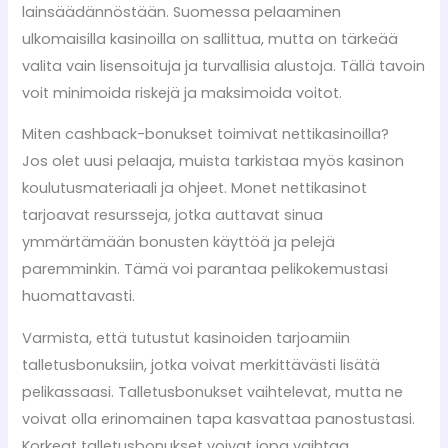
lainsäädännöstään. Suomessa pelaaminen
ulkomaisilla kasinoilla on sallittua, mutta on tärkeää
valita vain lisensoituja ja turvallisia alustoja. Tällä tavoin
voit minimoida riskejä ja maksimoida voitot.
Miten cashback-bonukset toimivat nettikasinoilla?
Jos olet uusi pelaaja, muista tarkistaa myös kasinon
koulutusmateriaali ja ohjeet. Monet nettikasinot
tarjoavat resursseja, jotka auttavat sinua
ymmärtämään bonusten käyttöä ja pelejä
paremminkin. Tämä voi parantaa pelikokemustasi
huomattavasti.
Varmista, että tutustut kasinoiden tarjoamiin
talletusbonuksiin, jotka voivat merkittävästi lisätä
pelikassaasi. Talletusbonukset vaihtelevat, mutta ne
voivat olla erinomainen tapa kasvattaa panostustasi.
Korkeat talletusbonukset voivat jopa vaihtaa