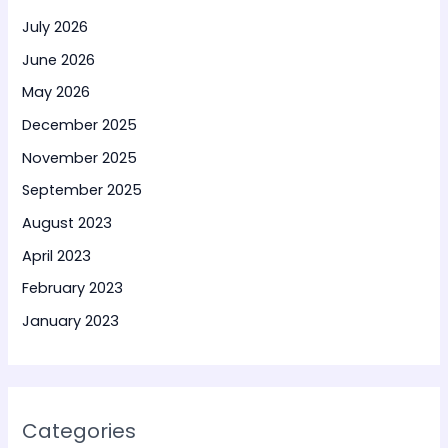
July 2026
June 2026
May 2026
December 2025
November 2025
September 2025
August 2023
April 2023
February 2023
January 2023
Categories