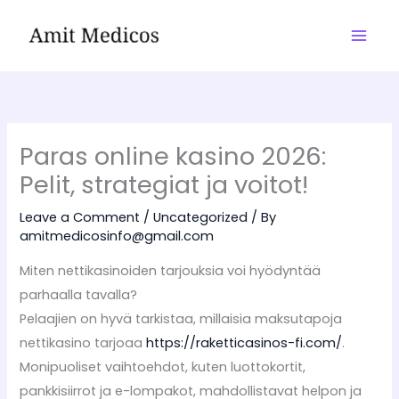
Skip
to
content
Paras online kasino 2026:
Pelit, strategiat ja voitot!
Leave a Comment
/
Uncategorized
/ By
amitmedicosinfo@gmail.com
Miten nettikasinoiden tarjouksia voi hyödyntää
parhaalla tavalla?
Pelaajien on hyvä tarkistaa, millaisia maksutapoja
nettikasino tarjoaa
https://raketticasinos-fi.com/
.
Monipuoliset vaihtoehdot, kuten luottokortit,
pankkisiirrot ja e-lompakot, mahdollistavat helpon ja