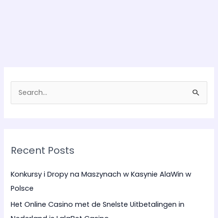
S
e
a
r
Recent Posts
c
h
Konkursy i Dropy na Maszynach w Kasynie AlaWin w
f
Polsce
o
Het Online Casino met de Snelste Uitbetalingen in
r