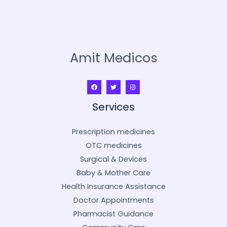
Amit Medicos
Services
Prescription medicines
OTC medicines
Surgical & Devices
Baby & Mother Care
Health Insurance Assistance
Doctor Appointments
Pharmacist Guidance