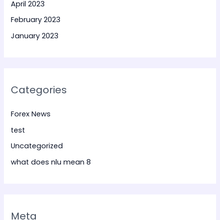
April 2023
February 2023
January 2023
Categories
Forex News
test
Uncategorized
what does nlu mean 8
Meta