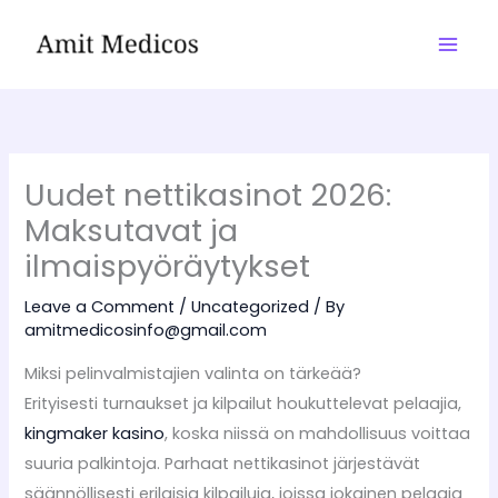
Skip
to
content
Uudet nettikasinot 2026:
Maksutavat ja
ilmaispyöräytykset
Leave a Comment
/
Uncategorized
/ By
amitmedicosinfo@gmail.com
Miksi pelinvalmistajien valinta on tärkeää?
Erityisesti turnaukset ja kilpailut houkuttelevat pelaajia,
kingmaker kasino
, koska niissä on mahdollisuus voittaa
suuria palkintoja. Parhaat nettikasinot järjestävät
säännöllisesti erilaisia kilpailuja, joissa jokainen pelaaja