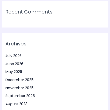
Recent Comments
Archives
July 2026
June 2026
May 2026
December 2025
November 2025
September 2025
August 2023