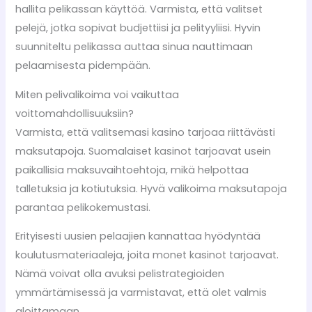
hallita pelikassan käyttöä. Varmista, että valitset
pelejä, jotka sopivat budjettiisi ja pelityyliisi. Hyvin
suunniteltu pelikassa auttaa sinua nauttimaan
pelaamisesta pidempään.
Miten pelivalikoima voi vaikuttaa
voittomahdollisuuksiin?
Varmista, että valitsemasi kasino tarjoaa riittävästi
maksutapoja. Suomalaiset kasinot tarjoavat usein
paikallisia maksuvaihtoehtoja, mikä helpottaa
talletuksia ja kotiutuksia. Hyvä valikoima maksutapoja
parantaa pelikokemustasi.
Erityisesti uusien pelaajien kannattaa hyödyntää
koulutusmateriaaleja, joita monet kasinot tarjoavat.
Nämä voivat olla avuksi pelistrategioiden
ymmärtämisessä ja varmistavat, että olet valmis
aloittamaan.