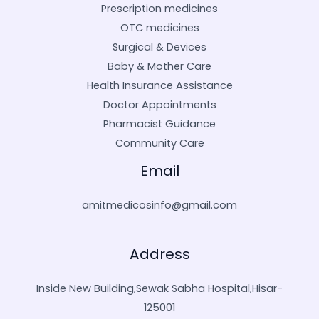
Prescription medicines
OTC medicines
Surgical & Devices
Baby & Mother Care
Health Insurance Assistance
Doctor Appointments
Pharmacist Guidance
Community Care
Email
amitmedicosinfo@gmail.com
Address
Inside New Building,Sewak Sabha Hospital,Hisar-
125001