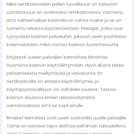
Miksi nettikasinoiden pelien turvallisuus on tärkeää?
Luotettavuus on avainsana nettikasinoissa. Varmista,
että valitsemallasi kasinolla on vahva maine ja se on
tunnettu reiluista käytännöistään. Pelaajat, jotka ovat
tyytyväisiä kasinon palveluihin, jakavat usein positiivisia
kokemuksiaan, mikä nostaa kasinon luotettavuutta.
Erityisesti uusien pelaajien kannattaa kiinnittää
huomiota kasinon käyttöliittymään. Hyvä alusta tekee
pelaamisesta miellyttävää ja vaivatonta. Eri
nettikasinoilla on erilaisia käyttöliittymiä, ja
käyttäjäystävällisyys voi vaihdella suuresti. Testaa
kasinon sivustoa ennen rekisteröitymistä
varmistaaksesi, että se sopii sinulle.
Ilmaiset kierrokset ovat usein saatavilla uusille pelaajille.
Tämä on loistava tapa aloittaa peli ilman taloudellista