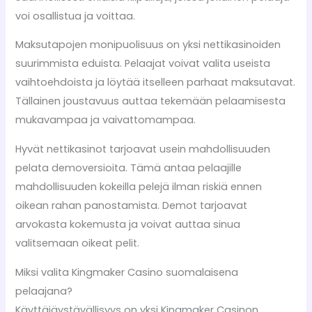
voi osallistua ja voittaa.
Maksutapojen monipuolisuus on yksi nettikasinoiden
suurimmista eduista. Pelaajat voivat valita useista
vaihtoehdoista ja löytää itselleen parhaat maksutavat.
Tällainen joustavuus auttaa tekemään pelaamisesta
mukavampaa ja vaivattomampaa.
Hyvät nettikasinot tarjoavat usein mahdollisuuden
pelata demoversioita. Tämä antaa pelaajille
mahdollisuuden kokeilla pelejä ilman riskiä ennen
oikean rahan panostamista. Demot tarjoavat
arvokasta kokemusta ja voivat auttaa sinua
valitsemaan oikeat pelit.
Miksi valita Kingmaker Casino suomalaisena
pelaajana?
Käyttäjäystävällisyys on yksi Kingmaker Casinon