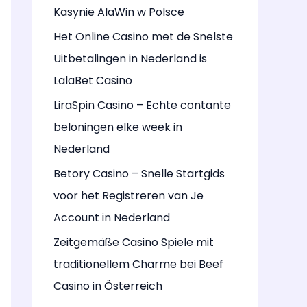
Kasynie AlaWin w Polsce
o
r
Het Online Casino met de Snelste
:
Uitbetalingen in Nederland is
LalaBet Casino
LiraSpin Casino – Echte contante
beloningen elke week in
Nederland
Betory Casino – Snelle Startgids
voor het Registreren van Je
Account in Nederland
Zeitgemäße Casino Spiele mit
traditionellem Charme bei Beef
Casino in Österreich