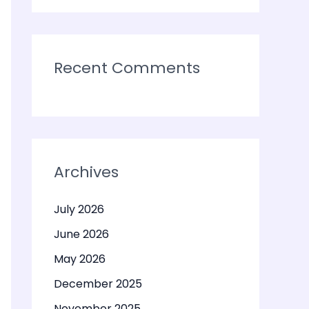
Recent Comments
Archives
July 2026
June 2026
May 2026
December 2025
November 2025