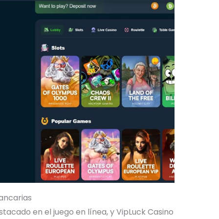
Bancarias
estacado en el juego en línea, y VipLuck Casino