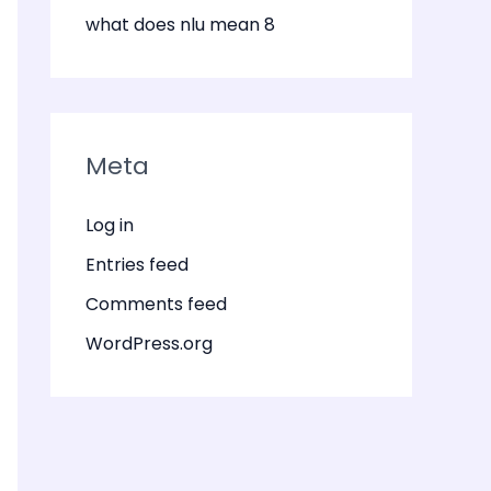
what does nlu mean 8
Meta
Log in
Entries feed
Comments feed
WordPress.org