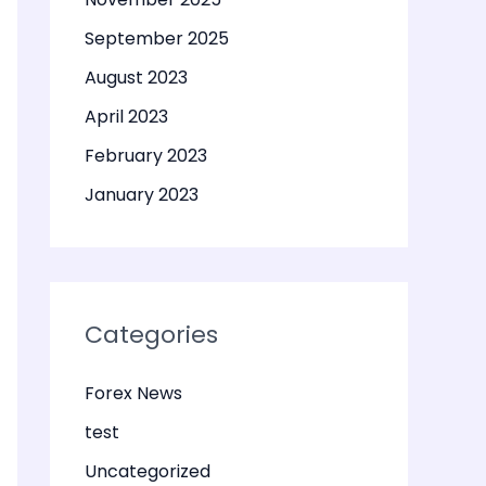
September 2025
August 2023
April 2023
February 2023
January 2023
Categories
Forex News
test
Uncategorized