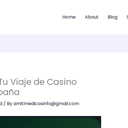
Home
About
Blog
Tu Viaje de Casino
spaña
d
/ By
amitmedicosinfo@gmail.com