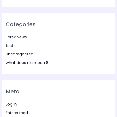
Categories
Forex News
test
Uncategorized
what does nlu mean 8
Meta
Log in
Entries feed