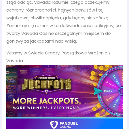
stąd odciąć. Vavada rozumie, czego oczekujemy:
ochrony, różnorodności, hojnych bonusów i tej
wyjątkowej chwili napięcia, gdy bębny się kończą.
Zanurzmy się razem w to doświadczenie i odkryjmy, co
tworzy Vavada Casino szczególnym miejscem do
gonitwy za jackpotami nad Wisłą.
Witamy w Świecie Graczy: Początkowe Wrażenia z
Vavada