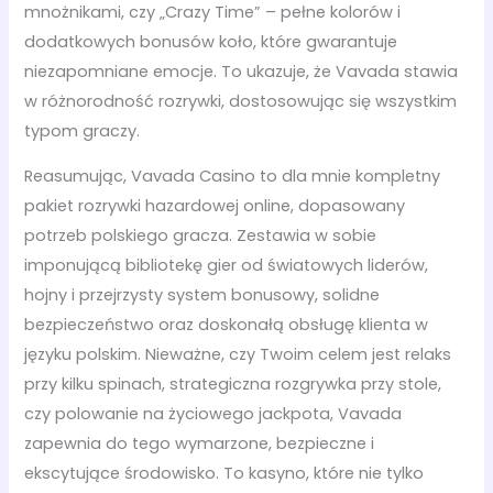
mnożnikami, czy „Crazy Time” – pełne kolorów i
dodatkowych bonusów koło, które gwarantuje
niezapomniane emocje. To ukazuje, że Vavada stawia
w różnorodność rozrywki, dostosowując się wszystkim
typom graczy.
Reasumując, Vavada Casino to dla mnie kompletny
pakiet rozrywki hazardowej online, dopasowany
potrzeb polskiego gracza. Zestawia w sobie
imponującą bibliotekę gier od światowych liderów,
hojny i przejrzysty system bonusowy, solidne
bezpieczeństwo oraz doskonałą obsługę klienta w
języku polskim. Nieważne, czy Twoim celem jest relaks
przy kilku spinach, strategiczna rozgrywka przy stole,
czy polowanie na życiowego jackpota, Vavada
zapewnia do tego wymarzone, bezpieczne i
ekscytujące środowisko. To kasyno, które nie tylko