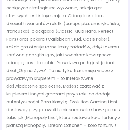
ceniących strategiczne wyzwania, sekcja gier
stołowych jest istnym rajem. Odnajdziesz tam
dziesiątki wariantów ruletki (europejska, amerykańska,
francuska), blackjacka (Classic, Multi Hand, Perfect
Pairs) oraz pokera (Caribbean Stud, Oasis Poker).
Każda gra oferuje różne limity zakładów, dzięki czemu
zarówno początkujący, jak i wysokorolkowi gracze
odnajdą coś dla siebie. Prawdziwą perłą jest jednak
dział „Gry na Żywo”. To nie tylko transmisja wideo z
prawdziwym krupierem – to interaktywne
doświadczenie społeczne. Możesz czatować z
krupierem i innymi graczami przy stole, co dodaje
autentyczności. Poza klasyką, Evolution Gaming i inni
dostawcy przygotowali tu niesamowite show-games,
takie jak „Monopoly Live”, które zestawia koło fortuny z
planszą Monopoly, „Dream Catcher” – koło fortuny z