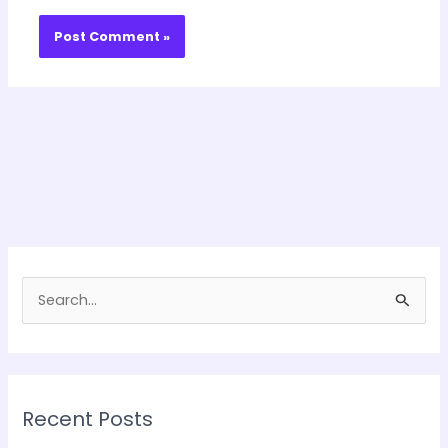
S
e
a
r
Recent Posts
c
h