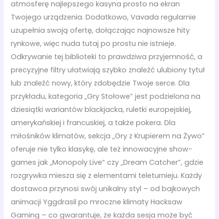
atmosferę najlepszego kasyna prosto na ekran
Twojego urządzenia. Dodatkowo, Vavada regularnie
uzupełnia swoją ofertę, dołączając najnowsze hity
rynkowe, więc nuda tutaj po prostu nie istnieje.
Odkrywanie tej biblioteki to prawdziwa przyjemność, a
precyzyjne filtry ułatwiają szybko znaleźć ulubiony tytuł
lub znaleźć nowy, który zdobędzie Twoje serce. Dla
przykładu, kategoria „Gry Stołowe” jest podzielona na
dziesiątki wariantów blackjacka, ruletki europejskiej,
amerykańskiej i francuskiej, a także pokera. Dla
miłośników klimatów, sekcja „Gry z Krupierem na Żywo”
oferuje nie tylko klasykę, ale też innowacyjne show-
games jak „Monopoly Live” czy „Dream Catcher”, gdzie
rozgrywka miesza się z elementami teleturnieju. Każdy
dostawca przynosi swój unikalny styl – od bajkowych
animacji Yggdrasil po mroczne klimaty Hacksaw
Gaming – co gwarantuje, że każda sesja może być