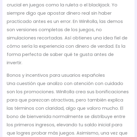
crucial en juegos como la ruleta o el blackjack. Yo
siempre digo que apostar dinero real sin haber
practicado antes es un error. En WinRolla, las demos
son versiones completas de los juegos, no
simulaciones recortadas. Así obtienes una idea fiel de
cómo sería la experiencia con dinero de verdad. Es la
forma perfecta de saber qué te gusta antes de
invertir.
Bonos y incentivos para usuarios españoles
Una cuestión que analizo con atención con cuidado
son los promociones. WinRolla crea sus bonificaciones
para que parezcan atractivas, pero también explica
las términos con claridad, algo que valoro mucho. El
bono de bienvenida normalmente se distribuye entre
los primeros ingresos, elevando tu saldo inicial para
que logres probar más juegos. Asimismo, una vez que