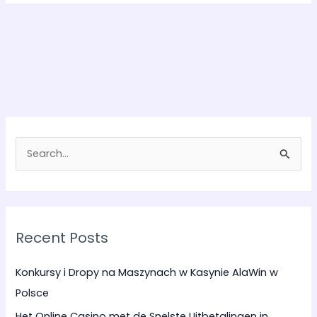
S
e
a
r
Recent Posts
c
h
Konkursy i Dropy na Maszynach w Kasynie AlaWin w
f
Polsce
o
Het Online Casino met de Snelste Uitbetalingen in