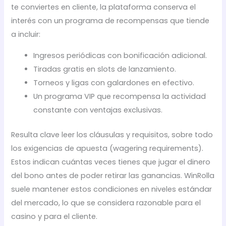
te conviertes en cliente, la plataforma conserva el
interés con un programa de recompensas que tiende
a incluir:
Ingresos periódicas con bonificación adicional.
Tiradas gratis en slots de lanzamiento.
Torneos y ligas con galardones en efectivo.
Un programa VIP que recompensa la actividad
constante con ventajas exclusivas.
Resulta clave leer los cláusulas y requisitos, sobre todo
los exigencias de apuesta (wagering requirements).
Estos indican cuántas veces tienes que jugar el dinero
del bono antes de poder retirar las ganancias. WinRolla
suele mantener estos condiciones en niveles estándar
del mercado, lo que se considera razonable para el
casino y para el cliente.