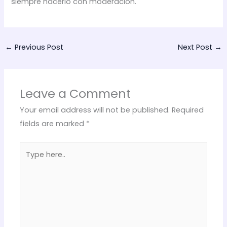
siempre hacerlo con moderación.
←
Previous Post
Next Post
→
Leave a Comment
Your email address will not be published.
Required
fields are marked
*
Type
here..