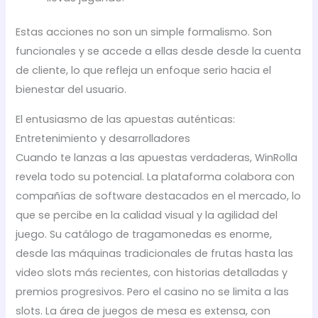
Estas acciones no son un simple formalismo. Son
funcionales y se accede a ellas desde desde la cuenta
de cliente, lo que refleja un enfoque serio hacia el
bienestar del usuario.
El entusiasmo de las apuestas auténticas:
Entretenimiento y desarrolladores
Cuando te lanzas a las apuestas verdaderas, WinRolla
revela todo su potencial. La plataforma colabora con
compañías de software destacados en el mercado, lo
que se percibe en la calidad visual y la agilidad del
juego. Su catálogo de tragamonedas es enorme,
desde las máquinas tradicionales de frutas hasta las
video slots más recientes, con historias detalladas y
premios progresivos. Pero el casino no se limita a las
slots. La área de juegos de mesa es extensa, con