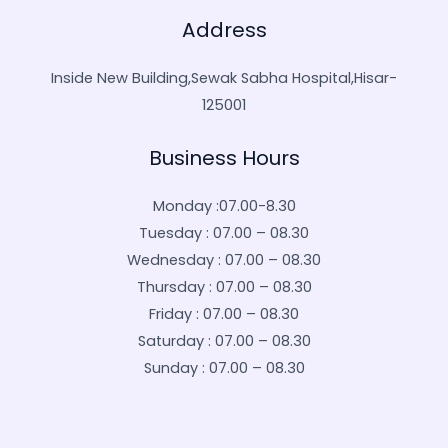
Address
Inside New Building,Sewak Sabha Hospital,Hisar-
125001
Business Hours
Monday :07.00-8.30
Tuesday : 07.00 – 08.30
Wednesday : 07.00 – 08.30
Thursday : 07.00 – 08.30
Friday : 07.00 – 08.30
Saturday : 07.00 – 08.30
Sunday : 07.00 – 08.30