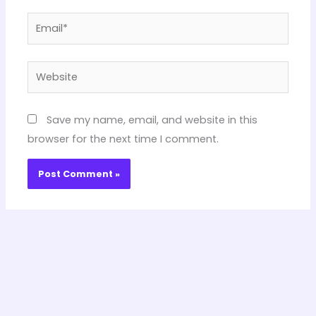
Email*
Website
Save my name, email, and website in this
browser for the next time I comment.