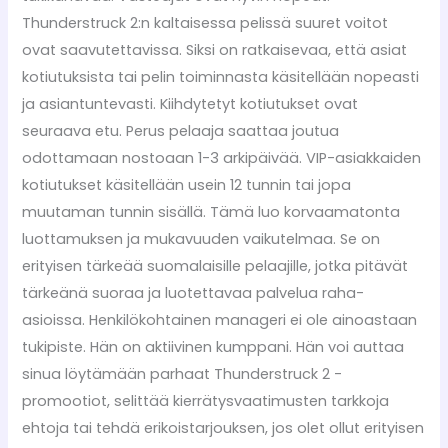
Thunderstruck 2:n kaltaisessa pelissä suuret voitot
ovat saavutettavissa. Siksi on ratkaisevaa, että asiat
kotiutuksista tai pelin toiminnasta käsitellään nopeasti
ja asiantuntevasti. Kiihdytetyt kotiutukset ovat
seuraava etu. Perus pelaaja saattaa joutua
odottamaan nostoaan 1-3 arkipäivää. VIP-asiakkaiden
kotiutukset käsitellään usein 12 tunnin tai jopa
muutaman tunnin sisällä. Tämä luo korvaamatonta
luottamuksen ja mukavuuden vaikutelmaa. Se on
erityisen tärkeää suomalaisille pelaajille, jotka pitävät
tärkeänä suoraa ja luotettavaa palvelua raha-
asioissa. Henkilökohtainen manageri ei ole ainoastaan
tukipiste. Hän on aktiivinen kumppani. Hän voi auttaa
sinua löytämään parhaat Thunderstruck 2 -
promootiot, selittää kierrätysvaatimusten tarkkoja
ehtoja tai tehdä erikoistarjouksen, jos olet ollut erityisen