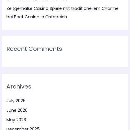
Zeitgemäße Casino Spiele mit traditionellem Charme
bei Beef Casino in Österreich
Recent Comments
Archives
July 2026
June 2026
May 2026
December 2025