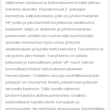
talletusten tasaisuus ja kokonaissumma sekä yleinen
toiminta alustalla. Thunderstruck 2 -pelaajan
kannattaa valikoida kasino, jolla on johdonmukainen
VIP-polku ja joka kunnioittaa jatkuvaa asiakkuutta.
Keskeinen tekijä on aktiivinen ja johdonmukainen
pelaaminen yhdellä tai muutamalla luotettavalla
alustalla. Kannattaa myös ottaa yhteyttä
asiakastukeen ja kysellä heiltä keinoista. Tavoitteena ei
ole panna ylen määrin. Tavoitteena on pelata
jatkuvasti ja vastuullisesti, jolloin VIP-tasot tulevat
luonnollisena lisänä tarkoituksenmukaiseen
harrastukseen. Todellisia neuvoja vauhdikkaampaan
pääsyyn on muutamia. Keskity pelaamaan pääosin
ainoaalla kasinoon. Tällä tavalla rakennat
johdonmukaista aktiivisuushistoriaa. Osallistu
säännöllisesti tarjolla oleviin turnauksiin ja
promootioihin. Ne näyttävät sitoutumista. Käytä kaikkia