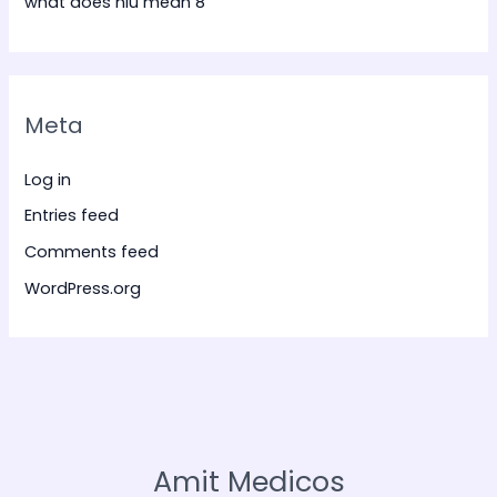
what does nlu mean 8
Meta
Log in
Entries feed
Comments feed
WordPress.org
Amit Medicos