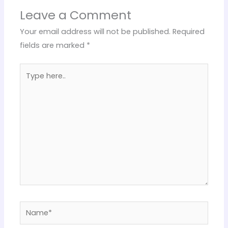
Leave a Comment
Your email address will not be published.
Required
fields are marked
*
Type
here..
Name*