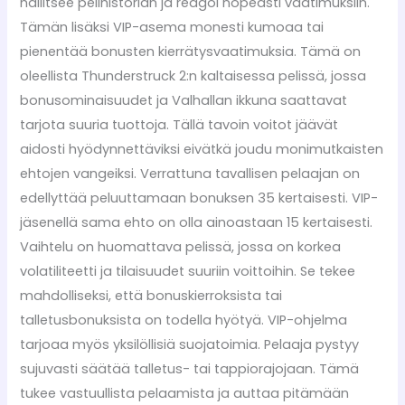
hallitsee pelihistorian ja reagoi nopeasti vaatimuksiin.
Tämän lisäksi VIP-asema monesti kumoaa tai
pienentää bonusten kierrätysvaatimuksia. Tämä on
oleellista Thunderstruck 2:n kaltaisessa pelissä, jossa
bonusominaisuudet ja Valhallan ikkuna saattavat
tarjota suuria tuottoja. Tällä tavoin voitot jäävät
aidosti hyödynnettäviksi eivätkä joudu monimutkaisten
ehtojen vangeiksi. Verrattuna tavallisen pelaajan on
edellyttää peluuttamaan bonuksen 35 kertaisesti. VIP-
jäsenellä sama ehto on olla ainoastaan 15 kertaisesti.
Vaihtelu on huomattava pelissä, jossa on korkea
volatiliteetti ja tilaisuudet suuriin voittoihin. Se tekee
mahdolliseksi, että bonuskierroksista tai
talletusbonuksista on todella hyötyä. VIP-ohjelma
tarjoaa myös yksilöllisiä suojatoimia. Pelaaja pystyy
sujuvasti säätää talletus- tai tappiorajojaan. Tämä
tukee vastuullista pelaamista ja auttaa pitämään