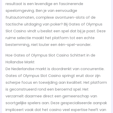
resultaat is een levendige en fascinerende
speelomgeving. Ben je van eenvoudige
fruitautomaten, complexe avonturen-slots of de
tactische uitdaging van poker? Bij Gates of Olympus
Slot Casino vindt u beslist een spel dat bij je past. Deze
ruime selectie maakt het platform tot een echte
bestemming, niet louter een één-spel-wonder.
Hoe Gates of Olympus Slot Casino Schittert in de
Hollandse Markt
De Nederlandse markt is doordrenkt van concurrentie.
Gates of Olympus Slot Casino springt eruit door zijn
scherpe focus en toewijding aan kwaliteit. Het platform
is geconstrueerd rond een beroemd spel. Het
verzamelt daarmee direct een gemeenschap van
soortgelijke spelers aan. Deze gespecialiseerde aanpak
impliceert vaak dat het casino veel expertise heeft van