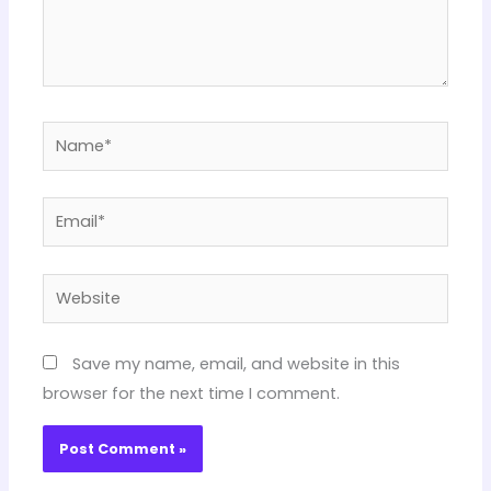
Name*
Email*
Website
Save my name, email, and website in this
browser for the next time I comment.