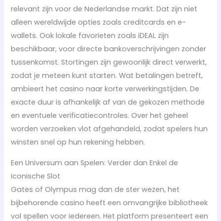
relevant zijn voor de Nederlandse markt. Dat zijn niet
alleen wereldwijde opties zoals creditcards en e-
wallets. Ook lokale favorieten zoals iDEAL zijn
beschikbaar, voor directe bankoverschrijvingen zonder
tussenkomst. Stortingen zijn gewoonlijk direct verwerkt,
zodat je meteen kunt starten. Wat betalingen betreft,
ambieert het casino naar korte verwerkingstijden. De
exacte duur is afhankelijk af van de gekozen methode
en eventuele verificatiecontroles. Over het geheel
worden verzoeken vlot afgehandeld, zodat spelers hun
winsten snel op hun rekening hebben.
Een Universum aan Spelen: Verder dan Enkel de
Iconische Slot
Gates of Olympus mag dan de ster wezen, het
bijbehorende casino heeft een omvangrijke bibliotheek
vol spellen voor iedereen. Het platform presenteert een