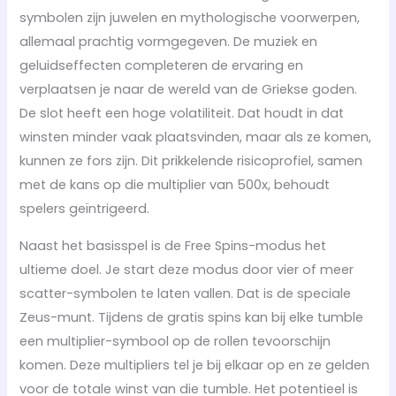
symbolen zijn juwelen en mythologische voorwerpen,
allemaal prachtig vormgegeven. De muziek en
geluidseffecten completeren de ervaring en
verplaatsen je naar de wereld van de Griekse goden.
De slot heeft een hoge volatiliteit. Dat houdt in dat
winsten minder vaak plaatsvinden, maar als ze komen,
kunnen ze fors zijn. Dit prikkelende risicoprofiel, samen
met de kans op die multiplier van 500x, behoudt
spelers geïntrigeerd.
Naast het basisspel is de Free Spins-modus het
ultieme doel. Je start deze modus door vier of meer
scatter-symbolen te laten vallen. Dat is de speciale
Zeus-munt. Tijdens de gratis spins kan bij elke tumble
een multiplier-symbool op de rollen tevoorschijn
komen. Deze multipliers tel je bij elkaar op en ze gelden
voor de totale winst van die tumble. Het potentieel is