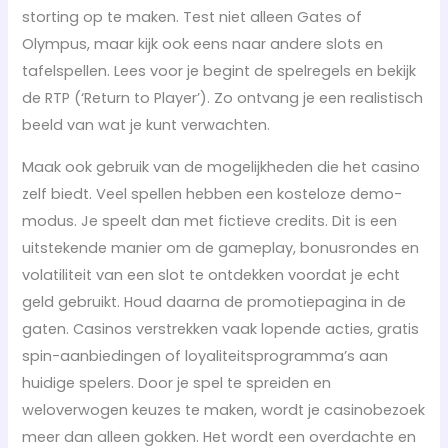
storting op te maken. Test niet alleen Gates of
Olympus, maar kijk ook eens naar andere slots en
tafelspellen. Lees voor je begint de spelregels en bekijk
de RTP (‘Return to Player’). Zo ontvang je een realistisch
beeld van wat je kunt verwachten.
Maak ook gebruik van de mogelijkheden die het casino
zelf biedt. Veel spellen hebben een kosteloze demo-
modus. Je speelt dan met fictieve credits. Dit is een
uitstekende manier om de gameplay, bonusrondes en
volatiliteit van een slot te ontdekken voordat je echt
geld gebruikt. Houd daarna de promotiepagina in de
gaten. Casinos verstrekken vaak lopende acties, gratis
spin-aanbiedingen of loyaliteitsprogramma’s aan
huidige spelers. Door je spel te spreiden en
weloverwogen keuzes te maken, wordt je casinobezoek
meer dan alleen gokken. Het wordt een overdachte en