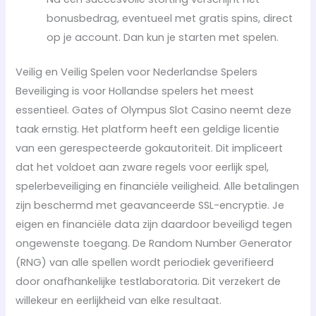
bonusbedrag, eventueel met gratis spins, direct
op je account. Dan kun je starten met spelen.
Veilig en Veilig Spelen voor Nederlandse Spelers
Beveiliging is voor Hollandse spelers het meest
essentieel. Gates of Olympus Slot Casino neemt deze
taak ernstig. Het platform heeft een geldige licentie
van een gerespecteerde gokautoriteit. Dit impliceert
dat het voldoet aan zware regels voor eerlijk spel,
spelerbeveiliging en financiële veiligheid. Alle betalingen
zijn beschermd met geavanceerde SSL-encryptie. Je
eigen en financiële data zijn daardoor beveiligd tegen
ongewenste toegang. De Random Number Generator
(RNG) van alle spellen wordt periodiek geverifieerd
door onafhankelijke testlaboratoria. Dit verzekert de
willekeur en eerlijkheid van elke resultaat.