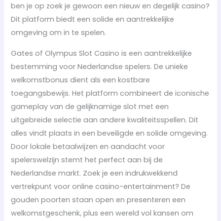
ben je op zoek je gewoon een nieuw en degelijk casino?
Dit platform biedt een solide en aantrekkelijke
omgeving om in te spelen.
Gates of Olympus Slot Casino is een aantrekkelijke
bestemming voor Nederlandse spelers. De unieke
welkomstbonus dient als een kostbare
toegangsbewijs. Het platform combineert de iconische
gameplay van de gelijknamige slot met een
uitgebreide selectie aan andere kwaliteitsspellen. Dit
alles vindt plaats in een beveiligde en solide omgeving.
Door lokale betaalwijzen en aandacht voor
spelerswelzijn stemt het perfect aan bij de
Nederlandse markt. Zoek je een indrukwekkend
vertrekpunt voor online casino-entertainment? De
gouden poorten staan open en presenteren een
welkomstgeschenk, plus een wereld vol kansen om