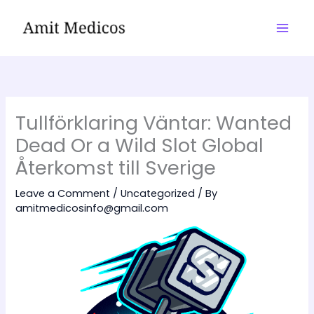
Skip
to
content
Tullförklaring Väntar: Wanted
Dead Or a Wild Slot Global
Återkomst till Sverige
Leave a Comment
/
Uncategorized
/ By
amitmedicosinfo@gmail.com