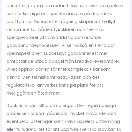
den efterfrågan som redan finns från svenska spelare
som är kunniga om spelets närvaro på utländska
plattformar. Denna efterfrågning skapar ett tydligt
incitament för både utvecklaren och svenska
speloperatörer att använda tid och resurser i
godkännandeprocessen. Vi ser också en trend där
Spelinspektionen successivt godkänner ett mer
omfattande utbud av spel från kreativa leverantörer,
vilket öppnar dörren för mer komplexa titlar som
denna. Den tekniska infrastrukturen och det
regulatoriska ramverket finns på plats för att
möjliggöra en återkomst.
Dock finns det alltid utmaningar. Den regelmässiga
processen är som påpekats mycket krävande, och
eventuella justeringar som krävs i spelets utformning
eller funktionalitet för att uppfylla svenska krav kan ta