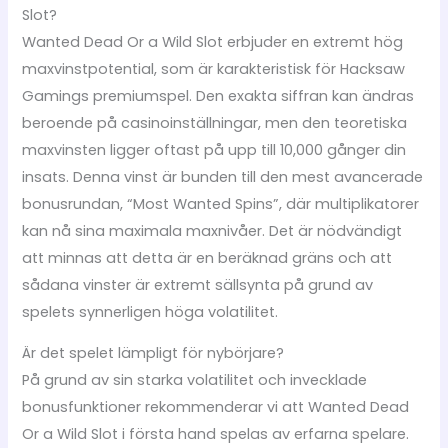
Slot?
Wanted Dead Or a Wild Slot erbjuder en extremt hög
maxvinstpotential, som är karakteristisk för Hacksaw
Gamings premiumspel. Den exakta siffran kan ändras
beroende på casinoinställningar, men den teoretiska
maxvinsten ligger oftast på upp till 10,000 gånger din
insats. Denna vinst är bunden till den mest avancerade
bonusrundan, “Most Wanted Spins”, där multiplikatorer
kan nå sina maximala maxnivåer. Det är nödvändigt
att minnas att detta är en beräknad gräns och att
sådana vinster är extremt sällsynta på grund av
spelets synnerligen höga volatilitet.
Är det spelet lämpligt för nybörjare?
På grund av sin starka volatilitet och invecklade
bonusfunktioner rekommenderar vi att Wanted Dead
Or a Wild Slot i första hand spelas av erfarna spelare.