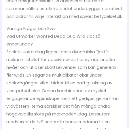
enkla bakgrundsskalet. Vi observerar hur detta
sammanhållna estetiska beslut underbygger narrativet
och bidrar till varje interaktion med spelet betydelsefull.
Vanliga Frågor och Svar
Vad utmärker Wanted Dead Or a Wild Slot så
annorlunda?
Spelets unika drag ligger i dess dynamiska “jakt”-
mekanik. Istället för passiva wilds har symboler olika
nivåer och utlöser skottsekvenser som kan generera
fler wilds. En stigande multiplikator ökar under
spelomgångar, vilket bidrar till en häftigt ökning av
vinstpotentialen. Denna kombination av mycket
engagerande egenskaper och ett gediget genomfört
vildvästern-tema särskiljer det från många andra
högovolatila slots på marknaden idag. Dessutom
medverkar de två separata bonusrundorna till en