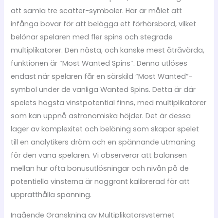
att samla tre scatter-symboler. Här är målet att
infånga bovar för att belägga ett förhörsbord, vilket
belönar spelaren med fler spins och stegrade
multiplikatorer. Den nästa, och kanske mest åtråvärda,
funktionen är “Most Wanted Spins”. Denna utlöses
endast när spelaren får en särskild “Most Wanted”-
symbol under de vanliga Wanted Spins. Detta är där
spelets högsta vinstpotential finns, med multiplikatorer
som kan uppnå astronomiska höjder. Det är dessa
lager av komplexitet och belöning som skapar spelet
till en analytikers dröm och en spännande utmaning
för den vana spelaren. Vi observerar att balansen
mellan hur ofta bonusutlösningar och nivån på de
potentiella vinsterna är noggrant kalibrerad för att
upprätthålla spänning.
Ingående Granskning av Multiplikatorsystemet