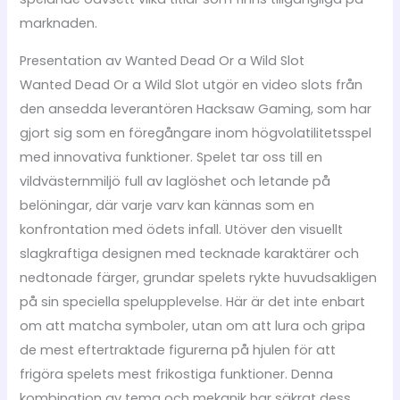
marknaden.
Presentation av Wanted Dead Or a Wild Slot
Wanted Dead Or a Wild Slot utgör en video slots från
den ansedda leverantören Hacksaw Gaming, som har
gjort sig som en föregångare inom högvolatilitetsspel
med innovativa funktioner. Spelet tar oss till en
vildvästernmiljö full av laglöshet och letande på
belöningar, där varje varv kan kännas som en
konfrontation med ödets infall. Utöver den visuellt
slagkraftiga designen med tecknade karaktärer och
nedtonade färger, grundar spelets rykte huvudsakligen
på sin speciella spelupplevelse. Här är det inte enbart
om att matcha symboler, utan om att lura och gripa
de mest eftertraktade figurerna på hjulen för att
frigöra spelets mest frikostiga funktioner. Denna
kombination av tema och mekanik har säkrat dess