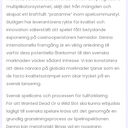
multiplikatorsystemet, skiljt det från mängden och
skapat ett kraftfullt “pratämne” inom spelcommunityt.
Slutligen har leverantörens rykte för kvalitet och
innovation säkerställt att spelet fått betydande
exponering på casinooperatörers hemsidor. Denna
internationella framgång är en viktig anledning till
varför dess potentiella återkomst till den svenska
marknaden väcker sådant intresse. Vi kan konstatera
att dess närvaro på globala marknader tjänar som en
de facto kvalitetsstämpel som ökar trycket på en
svensk lansering.
Svensk spellicens och processen för tullförklaring
För att Wanted Dead Or a Wild Slot ska kunna erbjudas
lagligt till svenska spelare krävs att det genomgår en
grundlig granskningsprocess av Spelinspektionen.
Denna kan metaforiskt liknas vid en noggrann