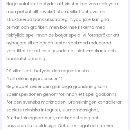
Höga volatilitet betyder att vinster kan vara sällsynta
men potentiellt mycket stora, vilket behöver en
strukturerad bankrullsstrategi. Nybörjare kan gilla
temat och grafiken, men bör inse riskerna med
riskfyllda spel innan de börjar spela. Vi förespråkar att
nybörjare till en början testar spel med reducerad
volatilitet för att inse grunderna i slots-mekanik och
bankrullshantering.
På vilket sätt betyder den regulatoriska
“tullförklaringsprocessen”?
Begreppet avser den grundliga granskning som
Spelinspektionen genomför innan ett spel godkänns
för den svenska marknaden. Granskningen kontrollerar
spelets tekniska integritet, slumpmässighet,
återbetalningsprocent, marknadsföring och
ansvarsfulla speldesign. Det är en legal och teknisk