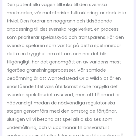
Den potentiella vägen tillbaka till den svenska
marknaden, vår metaforiska tullförklaring, är dock inte
trivial. Den fordrar en noggrann och tidsödande
anpassning till det svenska regelverket, en process
som prioriterar spelarskydd och transparens. För den
svenska spelaren som väntar på detta spel innebär
detta en trygghet om att om och när det blir
tillgängligt, har det genomgått en av världens mest
rigorösa granskningsprocesser. Vår samlade
bedömning är att Wanted Dead Or a Wild Slot är en
enastående titel vars återkomst skulle förgylla det
svenska spelutbudet avsevärt, men att tålamod är
nödvändigt medan de nödvändiga regulatoriska
stegen genomförs med den omsorg de förtjänar.
Slutligen vill vi betona att spel alltid ska ses som
underhållning, och vi uppmanar till ansvarsfullt
spelande oavsett vilka titlar som finns tillgängliga på