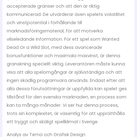
accepterade gränser och att den är riktig
kommunicerad. De utvärderar även spelets volatilitet
och vinstpotential i förhållande till
marknadsföringsmaterial, för att motverka
vilseledande information. För ett spel som Wanted
Dead Or a Wild Slot, med dess avancerade
bonusfunktioner och maximala maxvinst, är denna
granskning speciellt viktig. Leverantören måste kunna
visa att alla spelomgångar är självständiga och att
ingen skadlig programvara används. Endast efter att
alla dessa förutsättningar är uppfyllda kan spelet ges
tillstånd för den svenska marknaden, en process som
kan ta många månader. Vi ser hur denna process,
trots sin komplexitet, är väsentlig för att upprätthålla
ett tryggt och skäligt spellklimat i Sverige.
Analys av Tema och Grafisk Design