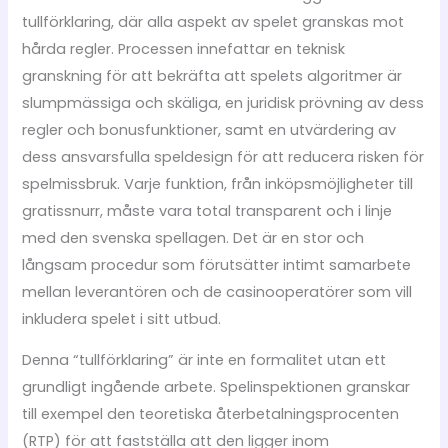
tullförklaring, där alla aspekt av spelet granskas mot
hårda regler. Processen innefattar en teknisk
granskning för att bekräfta att spelets algoritmer är
slumpmässiga och skäliga, en juridisk prövning av dess
regler och bonusfunktioner, samt en utvärdering av
dess ansvarsfulla speldesign för att reducera risken för
spelmissbruk. Varje funktion, från inköpsmöjligheter till
gratissnurr, måste vara total transparent och i linje
med den svenska spellagen. Det är en stor och
långsam procedur som förutsätter intimt samarbete
mellan leverantören och de casinooperatörer som vill
inkludera spelet i sitt utbud.
Denna “tullförklaring” är inte en formalitet utan ett
grundligt ingående arbete. Spelinspektionen granskar
till exempel den teoretiska återbetalningsprocenten
(RTP) för att fastställa att den ligger inom