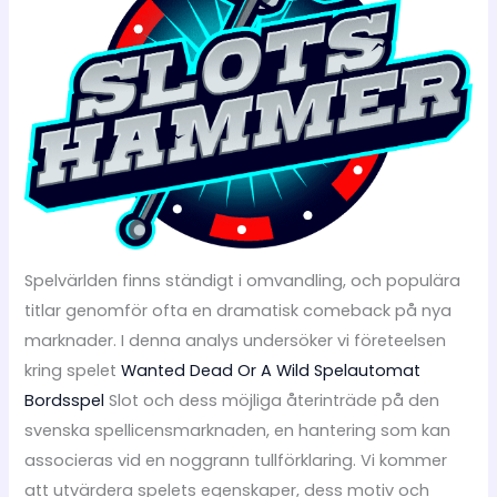
Spelvärlden finns ständigt i omvandling, och populära
titlar genomför ofta en dramatisk comeback på nya
marknader. I denna analys undersöker vi företeelsen
kring spelet
Wanted Dead Or A Wild Spelautomat
Bordsspel
Slot och dess möjliga återinträde på den
svenska spellicensmarknaden, en hantering som kan
associeras vid en noggrann tullförklaring. Vi kommer
att utvärdera spelets egenskaper, dess motiv och