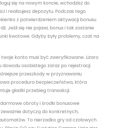
aloguj się na nowym koncie, wchodzisz do
i i realizujesz depozytu. Podczas tego
okienko z potwierdzeniem aktywacji bonusu
. Jeśli się nie pojawi, bonus i tak zostanie
arunki kwotowe. Gdyby były problemy, czat na
 twoje konto musi być zweryfikowane. Lizaro
dowodu osobistego zaraz po rejestracji.
późniejsze przeszkody w przyznawaniu
dowa procedura bezpieczeństwa, która
tuje gładki przebieg transakcji.
 darmowe obroty i środki bonusowe
rzeważnie dotyczą do konkretnych,
 automatów. To nierzadko gry od czołowych