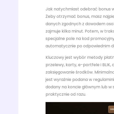
Jak natychmiast odebrać bonus w
Żeby otrzymać bonus, masz najpi
danych zgodnych z dowodem osobis
zajmuje kilka minut. Potem, w trak
specjalne pole na kod promocyjny.
automatycznie po odpowiednim d
Kluczowy jest wybór metody płatno
przelewy, karty, e-portfele i BLI
zaksięgowanie środków. Minimalna
jest wyraźnie podana w regulamini
dodany na koncie głównym lub w 
praktycznie od razu.