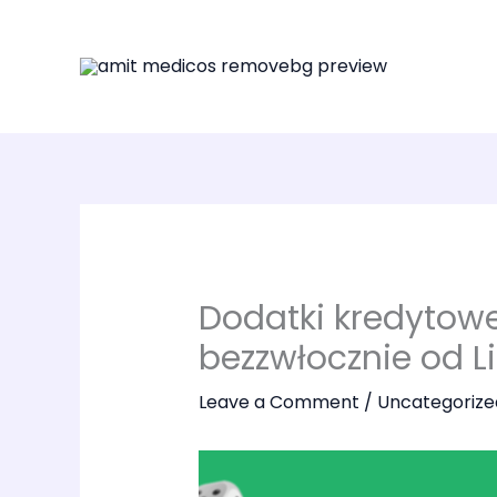
Skip
to
content
Dodatki kredytow
bezzwłocznie od L
Leave a Comment
/
Uncategorize