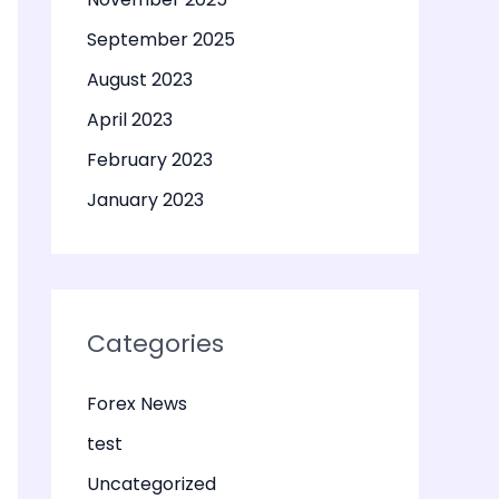
September 2025
August 2023
April 2023
February 2023
January 2023
Categories
Forex News
test
Uncategorized