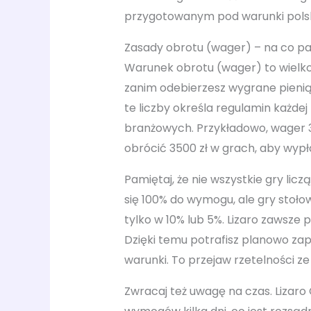
przygotowanym pod warunki polsk
Zasady obrotu (wager) – na co p
Warunek obrotu (wager) to wielko
zanim odebierzesz wygrane pienią
te liczby określa regulamin każde
branżowych. Przykładowo, wager 35
obrócić 3500 zł w grach, aby wypł
Pamiętaj, że nie wszystkie gry licz
się 100% do wymogu, ale gry stołow
tylko w 10% lub 5%. Lizaro zawsze
Dzięki temu potrafisz planowo zap
warunki. To przejaw rzetelności ze
Zwracaj też uwagę na czas. Lizaro