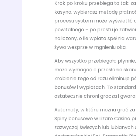
Krok po kroku przebiega to tak: z
kasyna, wybierasz metodę płatnośc
procesu system może wyświetlić 
powitalnego – po prostu je zatwierdź
naliczony, o ile wpłata spełnia w
żywo wesprze w mgnieniu oka.
Aby wszystko przebiegało płynnie,
może wymagać o przesłanie skanu 
Zrobienie tego od razu eliminuje 
bonusów i wypłatach. To standar
ostatecznie chroni gracza i gwaran
Automaty, w które można grać za
Spiny bonusowe w Lizaro Casino p
zazwyczaj świeżych lub lubianych