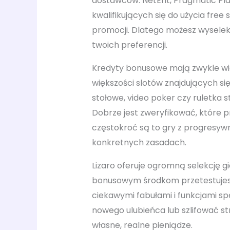
dostawców: NetEnt, Pragmatic Play
kwalifikujących się do użycia free
promocji. Dlatego możesz wyselek
twoich preferencji.
Kredyty bonusowe mają zwykle wi
większości slotów znajdujących się
stołowe, video poker czy ruletka
Dobrze jest zweryfikować, które 
częstokroć są to gry z progresyw
konkretnych zasadach.
Lizaro oferuje ogromną selekcję gie
bonusowym środkom przetestujesz 
ciekawymi fabułami i funkcjami sp
nowego ulubieńca lub szlifować s
własne, realne pieniądze.