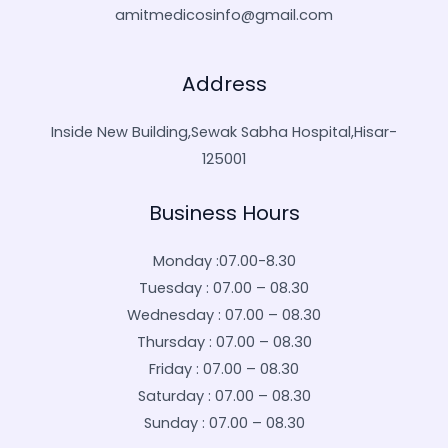
amitmedicosinfo@gmail.com
Address
Inside New Building,Sewak Sabha Hospital,Hisar-
125001
Business Hours
Monday :07.00-8.30
Tuesday : 07.00 – 08.30
Wednesday : 07.00 – 08.30
Thursday : 07.00 – 08.30
Friday : 07.00 – 08.30
Saturday : 07.00 – 08.30
Sunday : 07.00 – 08.30