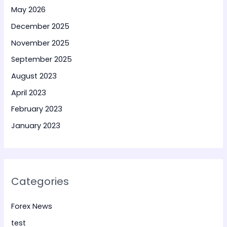
May 2026
December 2025
November 2025
September 2025
August 2023
April 2023
February 2023
January 2023
Categories
Forex News
test