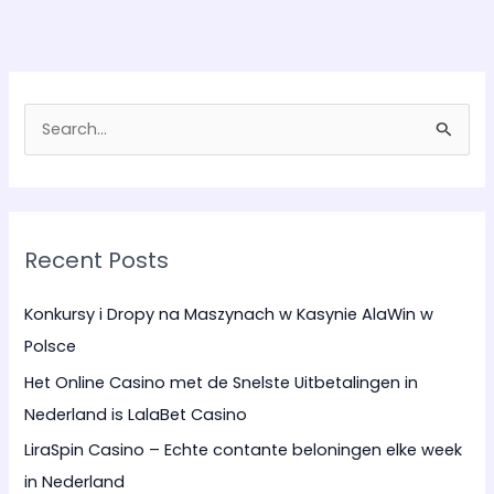
S
e
a
r
Recent Posts
c
h
Konkursy i Dropy na Maszynach w Kasynie AlaWin w
f
Polsce
o
Het Online Casino met de Snelste Uitbetalingen in
r
Nederland is LalaBet Casino
:
LiraSpin Casino – Echte contante beloningen elke week
in Nederland