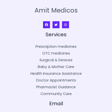
Amit Medicos
Services
Prescription medicines
OTC medicines
Surgical & Devices
Baby & Mother Care
Health Insurance Assistance
Doctor Appointments
Pharmacist Guidance
Community Care
Email