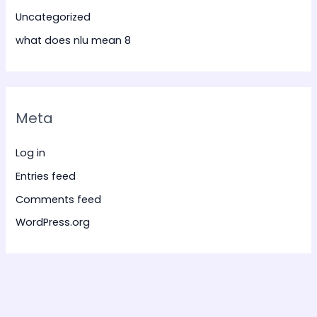
Uncategorized
what does nlu mean 8
Meta
Log in
Entries feed
Comments feed
WordPress.org