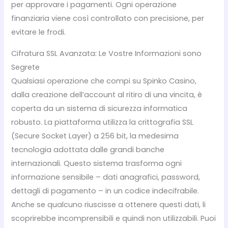
per approvare i pagamenti. Ogni operazione
finanziaria viene così controllato con precisione, per
evitare le frodi.
Cifratura SSL Avanzata: Le Vostre Informazioni sono
Segrete
Qualsiasi operazione che compi su Spinko Casino,
dalla creazione dell’account al ritiro di una vincita, è
coperta da un sistema di sicurezza informatica
robusto. La piattaforma utilizza la crittografia SSL
(Secure Socket Layer) a 256 bit, la medesima
tecnologia adottata dalle grandi banche
internazionali. Questo sistema trasforma ogni
informazione sensibile – dati anagrafici, password,
dettagli di pagamento – in un codice indecifrabile.
Anche se qualcuno riuscisse a ottenere questi dati, li
scoprirebbe incomprensibili e quindi non utilizzabili. Puoi