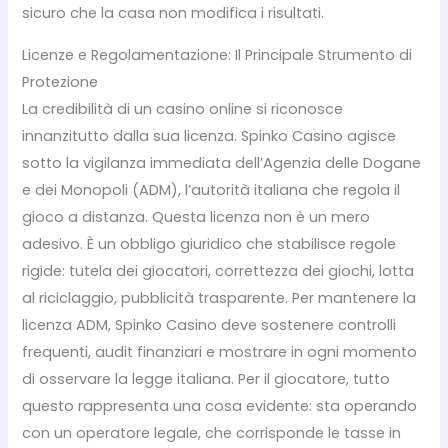
sicuro che la casa non modifica i risultati.
Licenze e Regolamentazione: Il Principale Strumento di
Protezione
La credibilità di un casino online si riconosce
innanzitutto dalla sua licenza. Spinko Casino agisce
sotto la vigilanza immediata dell’Agenzia delle Dogane
e dei Monopoli (ADM), l’autorità italiana che regola il
gioco a distanza. Questa licenza non è un mero
adesivo. È un obbligo giuridico che stabilisce regole
rigide: tutela dei giocatori, correttezza dei giochi, lotta
al riciclaggio, pubblicità trasparente. Per mantenere la
licenza ADM, Spinko Casino deve sostenere controlli
frequenti, audit finanziari e mostrare in ogni momento
di osservare la legge italiana. Per il giocatore, tutto
questo rappresenta una cosa evidente: sta operando
con un operatore legale, che corrisponde le tasse in