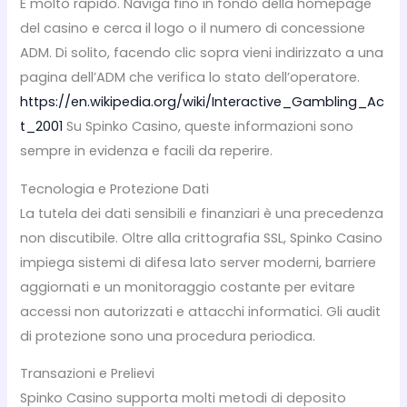
È molto rapido. Naviga fino in fondo della homepage
del casino e cerca il logo o il numero di concessione
ADM. Di solito, facendo clic sopra vieni indirizzato a una
pagina dell’ADM che verifica lo stato dell’operatore.
https://en.wikipedia.org/wiki/Interactive_Gambling_Ac
t_2001
Su Spinko Casino, queste informazioni sono
sempre in evidenza e facili da reperire.
Tecnologia e Protezione Dati
La tutela dei dati sensibili e finanziari è una precedenza
non discutibile. Oltre alla crittografia SSL, Spinko Casino
impiega sistemi di difesa lato server moderni, barriere
aggiornati e un monitoraggio costante per evitare
accessi non autorizzati e attacchi informatici. Gli audit
di protezione sono una procedura periodica.
Transazioni e Prelievi
Spinko Casino supporta molti metodi di deposito